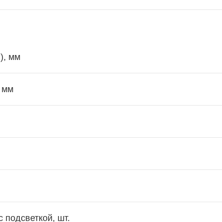
), мм
 мм
 подсветкой, шт.