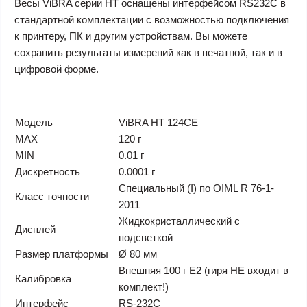
Весы ViBRA серии HT оснащены интерфейсом RS232C в
стандартной комплектации с возможностью подключения
к принтеру, ПК и другим устройствам. Вы можете
сохранить результаты измерений как в печатной, так и в
цифровой форме.
Модель
ViBRA HT 124CE
MAX
120 г
MIN
0.01 г
Дискретность
0.0001 г
Специальный (I) по OIML R 76-1-
Класс точности
2011
Жидкокристаллический с
Дисплей
подсветкой
Размер платформы
Ø 80 мм
Внешняя 100 г E2 (гиря НЕ входит в
Калибровка
комплект!)
Интерфейс
RS-232C