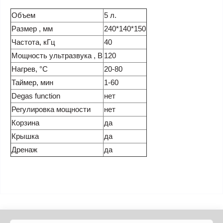
Объем
5 л.
Размер , мм
240*140*150
Частота, кГц
40
Мощность ультразвука , В
120
Нагрев, °С
20-80
Таймер, мин
1-60
Degas function
нет
Регулировка мощности
нет
Корзина
да
Крышка
да
Дренаж
да