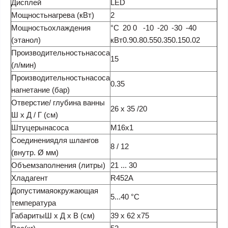
Дисплей
LED
Мощностьнагрева (кВт)
2
Мощностьохлаждения
°C
20
0
-10
-20
-30
-40
(этанол)
кВт
0.9
0.8
0.55
0.35
0.15
0.02
Производительностьнасоса
15
(л/мин)
Производительностьнасоса
0.35
нагнетание (бар)
Отверстие/ глубина ванны
26 x 35 /20
Ш х Д / Г (см)
Штуцерынасоса
M16x1
Соединениядля шлангов
8 / 12
(внутр. Ø мм)
Объемзаполнения (литры)
21 ... 30
Хладагент
R452A
Допустимаяокружающая
5...40 °C
температура
ГабаритыШ х Д х В (см)
39 x 62 x75