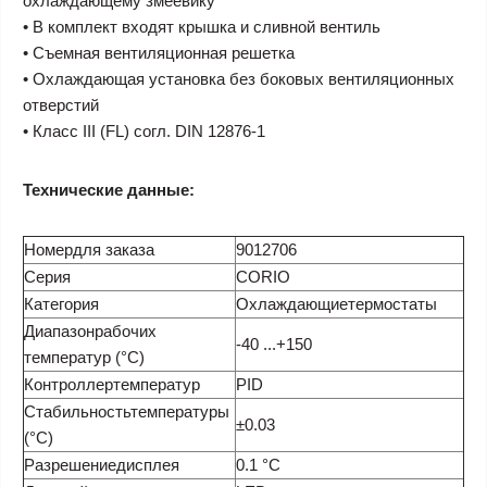
охлаждающему змеевику
• В комплект входят крышка и сливной вентиль
• Съемная вентиляционная решетка
• Охлаждающая установка без боковых вентиляционных
отверстий
• Класс III (FL) согл. DIN 12876-1
Технические данные:
Номердля заказа
9012706
Серия
CORIO
Категория
Охлаждающиетермостаты
Диапазонрабочих
-40 ...+150
температур (°C)
Контроллертемператур
PID
Стабильностьтемпературы
±0.03
(°C)
Разрешениедисплея
0.1 °C