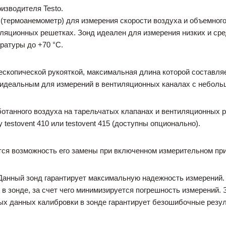
изводителя Testo.
 (термоанемометр) для измерения скорости воздуха и объемного
яционных решетках. Зонд идеален для измерения низких и средн
ратуры до +70 °С.
ескопической рукояткой, максимальная длина которой составл
д идеальным для измерений в вентиляционных каналах с неболь
отанного воздуха на тарельчатых клапанах и вентиляционных р
testovent 410 или testovent 415 (доступны опционально).
тся возможность его замены при включенном измерительном пр
Данный зонд гарантирует максимальную надежность измерений.
в зонде, за счет чего минимизируется погрешность измерений. 
ых данных калибровки в зонде гарантирует безошибочные резу