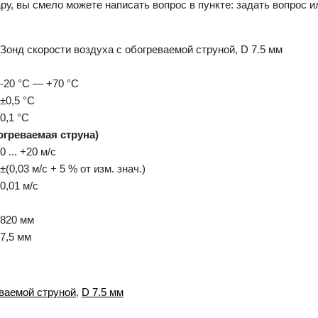
ру, вы смело можете написать вопрос в пункте: задать вопрос и
Зонд скорости воздуха с обогреваемой струной, D 7.5 мм
-20 °C — +70 °C
±0,5 °C
0,1 °C
огреваемая струна)
0 ... +20 м/с
±(0,03 м/с + 5 % от изм. знач.)
0,01 м/с
820 мм
7,5 мм
еваемой струной
,
D 7.5 мм