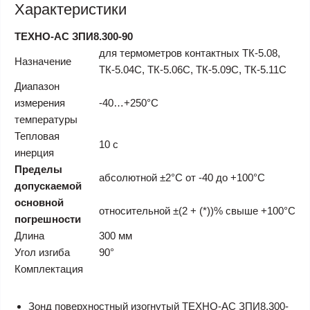
Характеристики
ТЕХНО-АС ЗПИ8.300-90
для термометров контактных ТК-5.08,
Назначение
ТК-5.04С, ТК-5.06С, ТК-5.09С, ТК-5.11С
Диапазон
измерения
-40…+250°С
температуры
Тепловая
10 с
инерция
Пределы
абсолютной ±2°С от -40 до +100°С
допускаемой
основной
относительной ±(2 + (*))% свыше +100°С
погрешности
Длина
300 мм
Угол изгиба
90°
Комплектация
Зонд поверхностный изогнутый ТЕХНО-АС ЗПИ8.300-