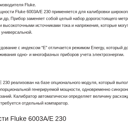
изводителя Fluke.
ности Fluke 6003A/E 230 применяется для калибровки широкого
 и др, Прибор заменяет собой целый набор дорогостоящего мет
 высокоточными источниками тока и напряжения, которые могу
ь универсальной.
ование с индексом “E” отличается режимом Energy, который доп
живания одно- и многофазных приборов учета электроэнергии.
/E 230 реализован на базе опционального модуля, который выпо
ропорциональной генерируемой мощности, одновременно синхро
азаний. Калибратор автоматически определяет величину расхож
 требуется отдельный компаратор.
ти Fluke 6003A/E 230