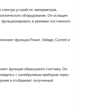
 спектра устройств: амперметров,
рологического оборудования. Он оснащен
т функционировать в режимах постоянного
олняет функции Power, Voltage, Current и
лняет функции образцового счетчика. Он
низируясь с калибруемым прибором через
дения и отображает полученный