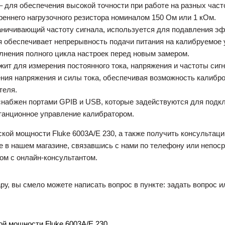
– для обеспечения высокой точности при работе на разных час
еннего нагрузочного резистора номиналом 150 Ом или 1 кОм.
раничивающий частоту сигнала, используется для подавления эф
 обеспечивает непрерывность подачи питания на калибруемое 
лнения полного цикла настроек перед новым замером.
ит для измерения постоянного тока, напряжения и частоты сиг
ния напряжения и силы тока, обеспечивая возможность калибро
теля.
снабжен портами GPIB и USB, которые задействуются для подк
танционное управление калибратором.
кой мощности Fluke 6003A/E 230, а также получить консультац
 в нашем магазине, связавшись с нами по телефону или непос
ом с онлайн-консультантом.
ру, вы смело можете написать вопрос в пункте: задать вопрос и
й мощности Fluke 6003A/E 230