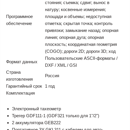
стояния; съемка; сдвиг; вынос в
натуру; косвенные измерения;
Программное
площади и объемы; недоступная
обеспечение
отметка; скрытая точка; контроль
привязки; замыкание назад; опорная
линия; опорная дуга; опорная
плоскость; координатная геометрия
(COGO); дороги 2D; дороги 3D; ход
Пользовательские ASCII-форматы /
Формат данных
DXF / XML / GSI
Страна
Россия
изготовления
Гарантийный срок
1 год
Комплектация
Электронный тахеометр
Трегер GDF111-1 (GDF321 только для 1"/2")
2 аккумулятора GEB222
Портативное ЗУ GKL311 с кабелем для авто-