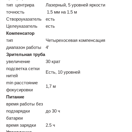
тип центрира
Лазерный, 5 уровней яркости
точность
1.5 мм на 1.5 м
Створоуказатель
есть
Целеуказатель
есть
Компенсатор
тип
Четырехосевая компенсация
диапазон работы
4′
Зрительная труба
увеличение
30 крат
подсветка сетки
Есть, 10 уровней
нитей
min расстояние
1,7 м
фокусировки
Питание
время работы без
подзарядки
до 30 ч
батареи
время зарядки
2.5 ч