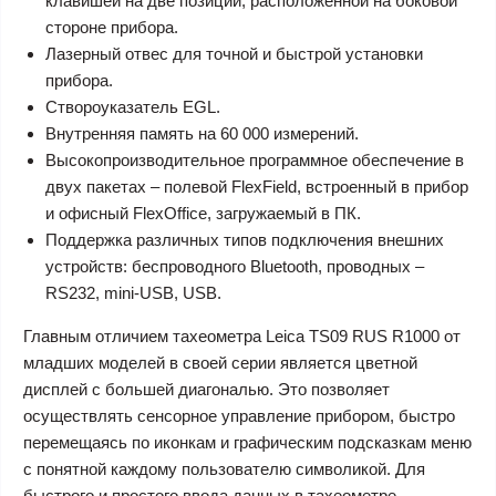
клавишей на две позиции, расположенной на боковой
стороне прибора.
Лазерный отвес для точной и быстрой установки
прибора.
Створоуказатель EGL.
Внутренняя память на 60 000 измерений.
Высокопроизводительное программное обеспечение в
двух пакетах – полевой FlexField, встроенный в прибор
и офисный FlexOffice, загружаемый в ПК.
Поддержка различных типов подключения внешних
устройств: беспроводного Bluetooth, проводных –
RS232, mini-USB, USB.
Главным отличием тахеометра Leica TS09 RUS R1000 от
младших моделей в своей серии является цветной
дисплей с большей диагональю. Это позволяет
осуществлять сенсорное управление прибором, быстро
перемещаясь по иконкам и графическим подсказкам меню
с понятной каждому пользователю символикой. Для
быстрого и простого ввода данных в тахеометре