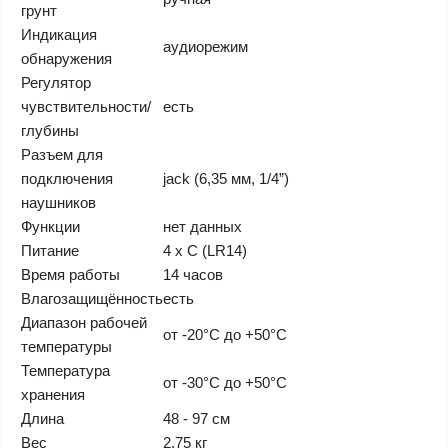
грунт
Индикация
аудиорежим
обнаружения
Регулятор
чувствительности/
есть
глубины
Разъем для
подключения
jack (6,35 мм, 1/4”)
наушников
Функции
нет данных
Питание
4 x C (LR14)
Время работы
14 часов
Влагозащищённость
есть
Диапазон рабочей
от -20°С до +50°С
температуры
Температура
от -30°С до +50°С
хранения
Длина
48 - 97 см
Вес
2,75 кг