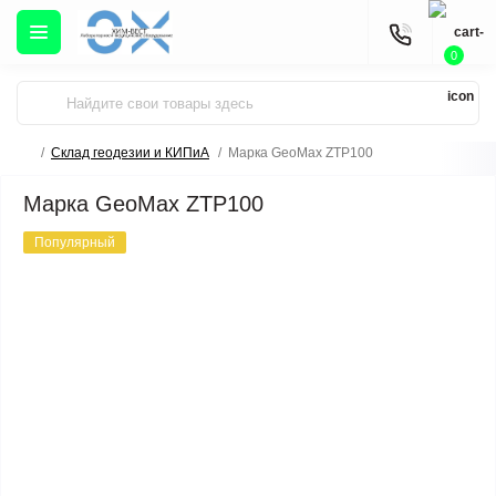
0
Склад геодезии и КИПиА
Марка GeoMax ZTP100
Марка GeoMax ZTP100
Популярный