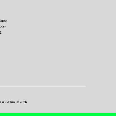
авке
ости
я
я и КИПиА. © 2026