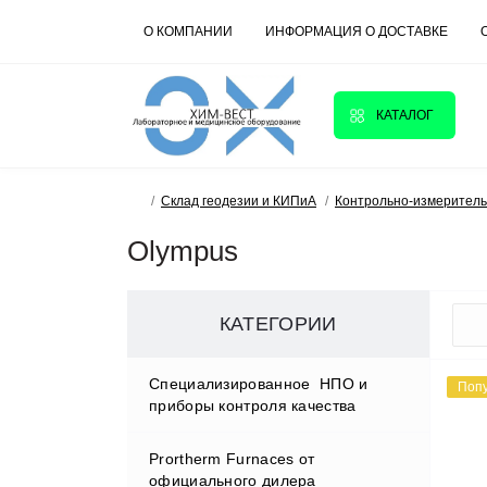
О КОМПАНИИ
ИНФОРМАЦИЯ О ДОСТАВКЕ
КАТАЛОГ
Склад геодезии и КИПиА
Контрольно-измерител
Olympus
КАТЕГОРИИ
Cпециализированное НПО и
Поп
приборы контроля качества
Prortherm Furnaces от
D.W.RENZMANN Washing &
официального дилера
Distillation