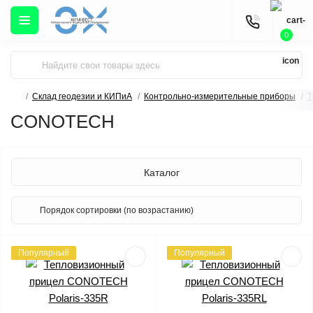
0
Склад геодезии и КИПиА
Контрольно-измерительные приборы
Т
CONOTECH
Каталог
Популярный
Популярный