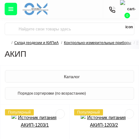
0
Склад геодезии и КИПиА
Контрольно-измерительные приборы
Р
АКИП
Каталог
Популярный
Популярный