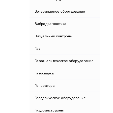
Измерительное оборудование
Ветеринарное оборудование
Весовые индикаторы
Комплектующие и периферия
Видеоэндоскопы автомобильные
Вибродиагностика
Весовые контроллеры
Осциллографы автомобильные
Компрессорное оборудование
Визуальный контроль
Весы
Маслосменное оборудование
Компрессоры
Газ
Гири
Моечно-уборочное
Насосы, катушки и пистолеты
оборудование
для раздачи
Газоаналитическое оборудование
Крановые весы
Установки для заправки
Оборудование для АЗС
Аппараты высокого давления
Газосварка
Промышленные весы
Газоанализаторы
консистентных смазок
Моечные машины для деталей
Оборудование для различных
Генераторы
Торговые POS-терминалы
Газосигнализаторы
Установки для заправки маслом
систем
Геодезическое оборудование
Генераторы влажного газа
Установки для сбора и откачки
Пневматические рассухариватели
Пуско-зарядные устройства
масла
Гидроинструмент
Детекторы и течеискатели утечки
Буровые установки
Прессы