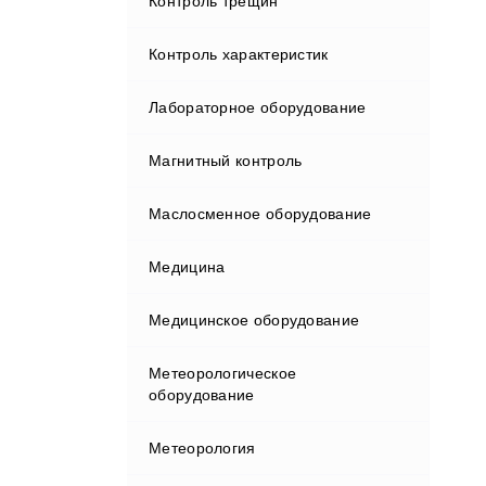
Контроль трещин
Электромонтажный
Яркометры
Перфораторы
Лупы
Скобы индикаторные
инструмент
Тепло
Вторичные приборы
Реле
Насосы
Инверторы сварочные
Контроль характеристик
Ножи монтажные
Строительные уровни и
Нагреватели
Уровень
Кабелерезы
Теплообменники
Счетчики импульсов
угломеры
Осушители
Комплектующие и периферия
Лабораторное оборудование
Ножницы
Термоголовки
Наборы электромонтажного
Теплосчетчики
Электроэнергия
Уровнемеры
Таймеры
Штангенциркули
инструмента
Охладители отбора проб
Контактная сварка
Магнитный контроль
Анализ жидкостей
Отвертки
Термометры
Термостаты
Блоки питания
Устройства индикации
Щупы измерительные
Стрипперы
Приборы измерительные
Контроль сварки
Маслосменное оборудование
Анализаторы почвы
Cпиртомеры
Плоскогубцы и пассатижи
Термопреобразователи
Генераторы
Шлюзы
Пробоотборники
Механизированная сварка
pH-метры
Медицина
Бани лабораторные
Тиски
Терморегуляторы
Инверторы
Разделители сред
Плазменная резка
pH-электроды
Медицинское оборудование
Бюретки
Медицинские средства и
Труборезы
Подстанции
расходные материалы
Роботы
Сварочные генераторы
Анализаторы качества воды
Метеорологическое
Весы лабораторные
Пуско-зарядные устройства
оборудование
Приборы для диагностики
Средства от ран
Сварочные полуавтоматы
медицинского оборудования
Анализаторы углерода
Гомогенизаторы
Счетчики электроэнергии
Метеорология
Датчики и периферия
Споттеры инверторные
Вискозиметры
Дистилляторы