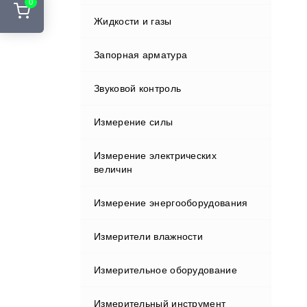
0
Стенды развал-схождения
Жидкости и газы
Курвиметры
Адаптеры и переходники
Шиномонтажные подъемники
Аккумуляторы и ЗУ
Запорная арматура
Лазерные сканеры
Шиномонтажные стенды
Вехи
Звуковой контроль
Лазерные указатели
Держатели
Измерение силы
Металлоискатели
Индукторы
Измерение электрических
Нивелиры
величин
Кабели
Оборудование зондирования
Измерение энергооборудования
грунтов
Клавиатуры и дисплеи
Измерители влажности
Полевые контроллеры
Крепления
Измерительное оборудование
Прессиометрическое
Влагомеры газа
оборудование
Отражатели
Измерительный инструмент
Влагомеры древесины