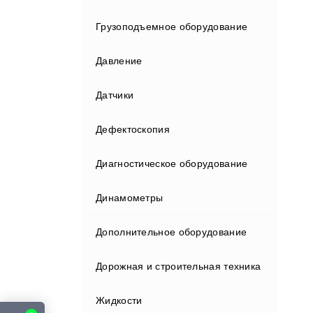
газа
Грузоподъемное оборудование
Вехи
Прочее оборудование
Детекторы утечки газа
Давление
Высотомеры
Станции для заправки
Комплектующие и периферия
кондиционеров
Датчики
Геодезические приемники
Счетчики газа
Стенды для замены
Дефектоскопия
Георадары
направляющих втулок
Трассоискатели газопроводов
Диагностическое оборудование
Георадары и антенные блоки
Тестеры аккумуляторов
Устройства очистки газа
Динамометры
Геотехническое оборудование
Шиномонтажное оборудование
Дополнительное оборудование
Дальномеры
Приборы динамометры
Балансировочные стенды
Дорожная и строительная техника
Клинометры
Вулканизаторы
Жидкости
Комплектующие и периферия
Стенды для опрессовки