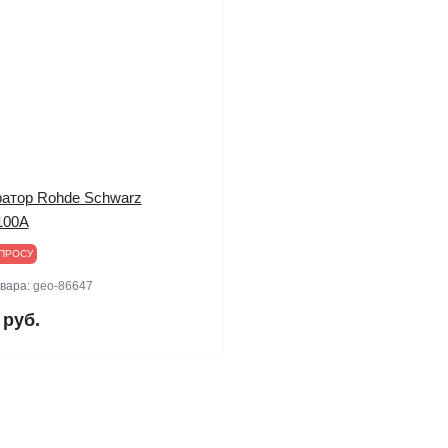
ратор Rohde Schwarz
100A
ПРОСУ
овара:
geo-86647
 руб.