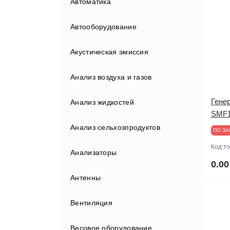
Автоматика
Автооборудование
Акустическая эмиссия
Бортовые компьютеры
Анализ воздуха и газов
Видеорегистраторы
Гене
Анализ жидкостей
Газоанализаторы
SMF
Анализ сельхозпродуктов
Гаражные краны
ПО ЗА
Код т
Анализаторы
Диагностические комплексы
Анализаторы мяса
0.00
Антенны
Диагностическое
оборудование
Вентиляция
Домкраты
Диагностические сканеры
Весовое оборудование