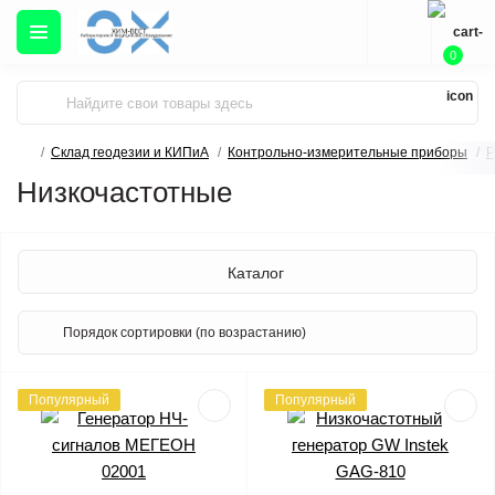
0
Склад геодезии и КИПиА
Контрольно-измерительные приборы
Р
Низкочастотные
Каталог
Популярный
Популярный