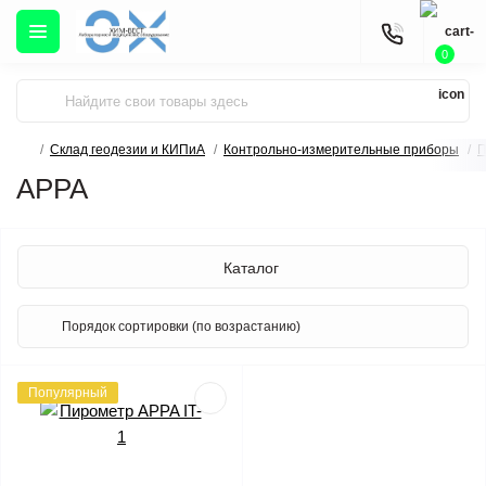
0
Склад геодезии и КИПиА
Контрольно-измерительные приборы
П
APPA
Каталог
Популярный