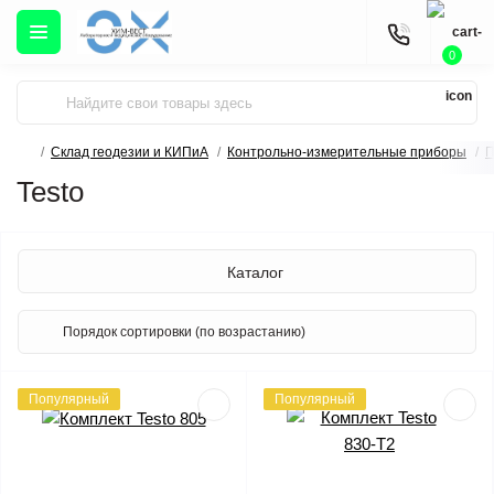
0
Склад геодезии и КИПиА
Контрольно-измерительные приборы
П
Testo
Каталог
Популярный
Популярный