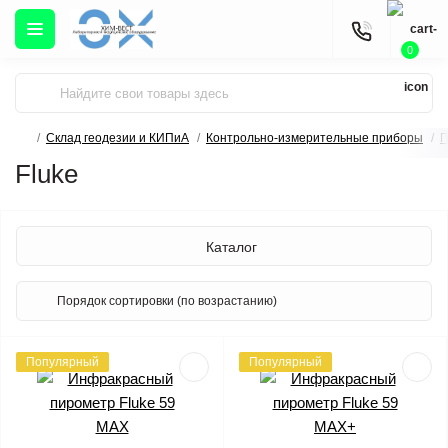
0
Склад геодезии и КИПиА
Контрольно-измерительные приборы
П
Fluke
Каталог
Популярный
Популярный