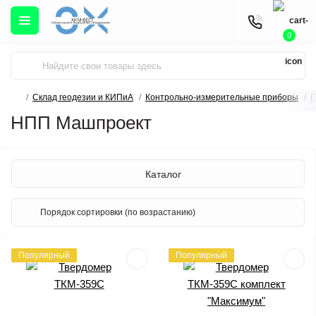
0
Склад геодезии и КИПиА
Контрольно-измерительные приборы
П
НПП Машпроект
Каталог
Популярный
Популярный