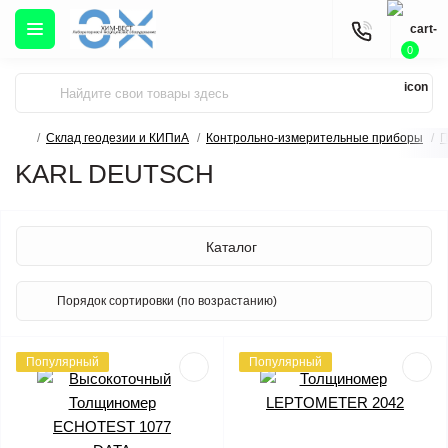
0
Склад геодезии и КИПиА
Контрольно-измерительные приборы
П
KARL DEUTSCH
Каталог
Популярный
Популярный