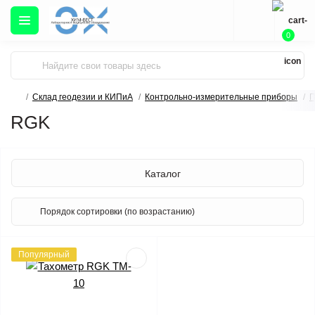
0
Склад геодезии и КИПиА
Контрольно-измерительные приборы
П
RGK
Каталог
Популярный