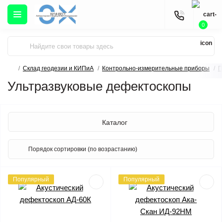
0
Склад геодезии и КИПиА
Контрольно-измерительные приборы
П
Ультразвуковые дефектоскопы
Каталог
Популярный
Популярный