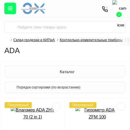
0
Склад геодезии и КИПиА
Контрольно-измерительные приборы
И
ADA
Каталог
Популярный
Популярный