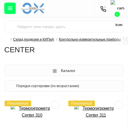
0
Склад геодезии и КИПиА
Контрольно-измерительные приборы
И
CENTER
Каталог
Популярный
Популярный