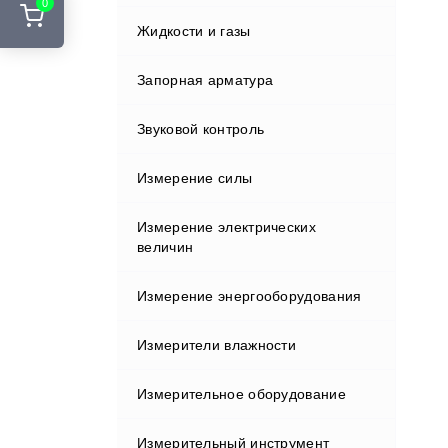
0
Стенды развал-схождения
Жидкости и газы
Курвиметры
Адаптеры и переходники
Шиномонтажные подъемники
Аккумуляторы и ЗУ
Запорная арматура
Лазерные сканеры
Шиномонтажные стенды
Вехи
Звуковой контроль
Лазерные указатели
Держатели
Измерение силы
Металлоискатели
Индукторы
Измерение электрических
Нивелиры
величин
Кабели
Оборудование зондирования
Измерение энергооборудования
грунтов
Клавиатуры и дисплеи
Измерители влажности
Полевые контроллеры
Крепления
Измерительное оборудование
Прессиометрическое
Влагомеры газа
оборудование
Отражатели
Измерительный инструмент
Влагомеры древесины