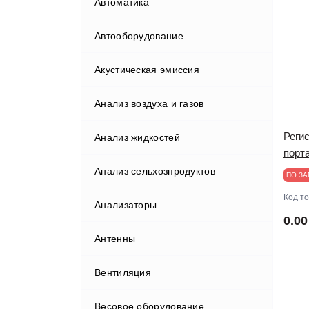
Автоматика
Автооборудование
Акустическая эмиссия
Бортовые компьютеры
Анализ воздуха и газов
Видеорегистраторы
Реги
Анализ жидкостей
Газоанализаторы
порт
Анализ сельхозпродуктов
Гаражные краны
ПО ЗА
Код т
Анализаторы
Диагностические комплексы
Анализаторы мяса
0.00
Антенны
Диагностическое
оборудование
Вентиляция
Домкраты
Диагностические сканеры
Весовое оборудование