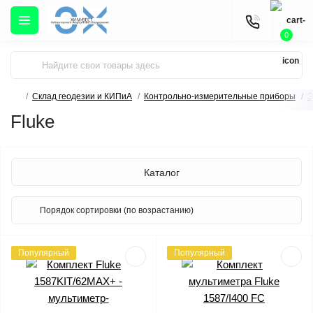
0
Склад геодезии и КИПиА
Контрольно-измерительные приборы
Э
Fluke
Каталог
Популярный
Популярный