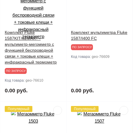
Комплект Fluke
Комплект мультиметра Fluke
1587KIT/62MAX+ -
1587/I400 FC
мультиметр-мегомметр c
ПО ЗАПРОСУ
функцией беспроводной
связи + токовые клещи +
Код товара:
geo-76609
инфракрасный термометр
ПО ЗАПРОСУ
Код товара:
geo-76610
0.00 руб.
0.00 руб.
Популярный
Популярный