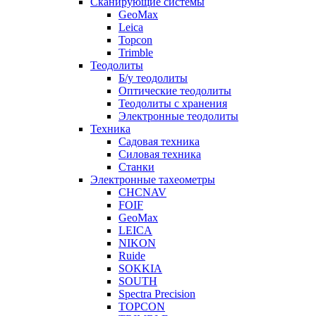
Сканирующие системы
GeoMax
Leica
Topcon
Trimble
Теодолиты
Б/у теодолиты
Оптические теодолиты
Теодолиты с хранения
Электронные теодолиты
Техника
Садовая техника
Силовая техника
Станки
Электронные тахеометры
CHCNAV
FOIF
GeoMax
LEICA
NIKON
Ruide
SOKKIA
SOUTH
Spectra Precision
TOPCON