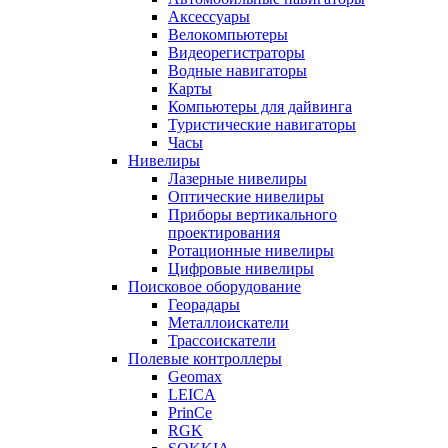
Аксессуары
Велокомпьютеры
Видеорегистраторы
Водные навигаторы
Карты
Компьютеры для дайвинга
Туристические навигаторы
Часы
Нивелиры
Лазерные нивелиры
Оптические нивелиры
Приборы вертикального
проектирования
Ротационные нивелиры
Цифровые нивелиры
Поисковое оборудование
Георадары
Металлоискатели
Трассоискатели
Полевые контроллеры
Geomax
LEICA
PrinCe
RGK