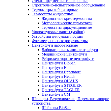
Стекла предметные и покровные
Строительно-испытательное оборудование
Термометры лабораторные
Термостаты жидкостные
Жидкостные криотермостаты
Метрологические термостаты
Термостаты циркуляционные
Ультразвуковые ванны (мойки)
Устройства для сушки посуды
Фотометры и спектрофотометры
Центрифуги лабораторные
Лабораторные мини-центрифуги
Медицинские центрифуги
Рефрижераторные центрифуги
Центрифуги BioSan
Центрифуги Elmi
Центрифуги Eppendorf
Центрифуги Hettich
Центрифуги OHAUS
Центрифуги STEGLER
Центрифуги TAGLER
Центрифуги СМ
Шейкеры, Встряхиватели, Перемешивающие
устройства
Шейкеры BioSan