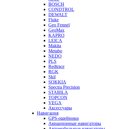
BOSCH
CONDTROL
DEWALT
Fluke
Geo Fennel
GeoMax
KAPRO
LEICA
Makita
Metabo
NEDO
PLS
Redtrace
RGK
Skil
SOKKIA
Spectra Precision
STABILA
TOPCON
VEGA
Аксессуары
Навигация
GPS-ошейники
Авиационные навигаторы
Автомобильные навигаторы