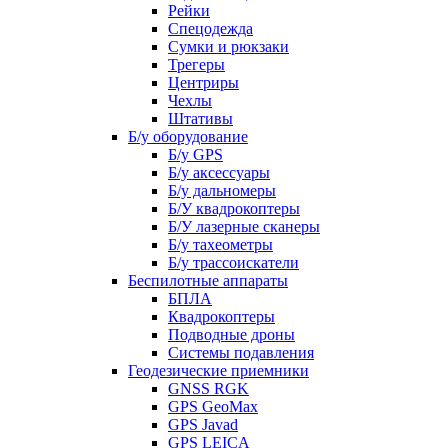
Рейки
Спецодежда
Сумки и рюкзаки
Трегеры
Центриры
Чехлы
Штативы
Б/у оборудование
Б/у GPS
Б/у аксессуары
Б/у дальномеры
Б/У квадрокоптеры
Б/У лазерные сканеры
Б/у тахеометры
Б/у трассоискатели
Беспилотные аппараты
БПЛА
Квадрокоптеры
Подводные дроны
Системы подавления
Геодезические приемники
GNSS RGK
GPS GeoMax
GPS Javad
GPS LEICA