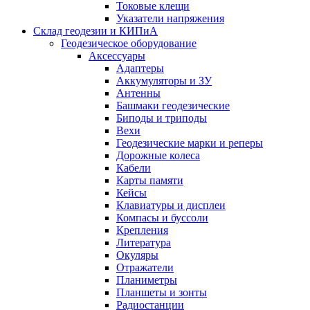
Токовые клещи
Указатели напряжения
Склад геодезии и КИПиА
Геодезическое оборудование
Аксессуары
Адаптеры
Аккумуляторы и ЗУ
Антенны
Башмаки геодезические
Биподы и триподы
Вехи
Геодезические марки и реперы
Дорожные колеса
Кабели
Карты памяти
Кейсы
Клавиатуры и дисплеи
Компасы и буссоли
Крепления
Литература
Окуляры
Отражатели
Планиметры
Планшеты и зонты
Радиостанции