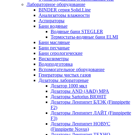
Лабораторное оборудование
BINDER серия Solid.Line
Анализаторы влажности
Аспираторы
Бани водяные
Водяные бани STEGLER
Термостаты-водяные бани ELMI
Бани масляные
Бани песчаные
Бани серологические
Вискозиметры
Водоподготовка
Вспомогательное оборудование
Генераторы чистых газов
Дозаторы лабораторные
Дозатор 1000 мкл
Дозаторы AND (A&D) MPA
Дозаторы Sartorius BIOHIT
Дозаторы Ленпипет БЛЭК (Finnpipette
F2)
Дозаторы Ленпипет ЛАЙТ (Finnpipette
F3)
Дозаторы Ленпипет НОВУС
(Finnpipette Novus)
Дозаторы Ленпипет ТЕХНО