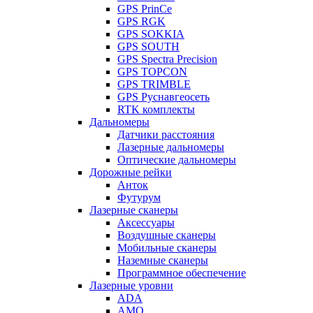
GPS PrinCe
GPS RGK
GPS SOKKIA
GPS SOUTH
GPS Spectra Precision
GPS TOPCON
GPS TRIMBLE
GPS Руснавгеосеть
RTK комплекты
Дальномеры
Датчики расстояния
Лазерные дальномеры
Оптические дальномеры
Дорожные рейки
Анток
Футурум
Лазерные сканеры
Аксессуары
Воздушные сканеры
Мобильные сканеры
Наземные сканеры
Программное обеспечение
Лазерные уровни
ADA
AMO