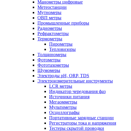
Манометры цифровые
Метеостанции
Мутномеры
ОВП метры
Промышленные приборы
Радиометры
Рефрактометры
Термометры
Пирометры
Тепловизоры
Толщиномеры
Фотометры
Фототахометры
Шумомеры
Электроды pH, ORP, TDS
Электроизмерительные инструменты
LCR метры
Индикатор чередования фаз
Источники питания
Мегаомметры
Мультиметры
Осциллографы
Портативные зарядные станции
Регистраторы тока и напряжения
Тестеры скрытой проводки