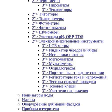
2"> Термометры
3"> Пирометры
3"> Тепловизоры
2"> Титраторы
2"> Толщиномеры
2"> Фотометры
2"> Фототахометры
2"> Шумомеры
2"> Электроды pH, ORP, TDS
2"> Электроизмерительные инструменты
3"> LCR метры
3"> Индикатор чередования фаз
3"> Источники питания
3"> Мегаомметры
3"> Мультиметры
3"> Осциллографы
3"> Портативные зарядные станции
3"> Регистраторы тока и напряжения
3"> Тестеры скрытой проводки
3"> Токовые клещи
3"> Указатели напряжения
Ионизаторы воды
Насосы
Оборудование для мойки фасадов
Приборы измерители