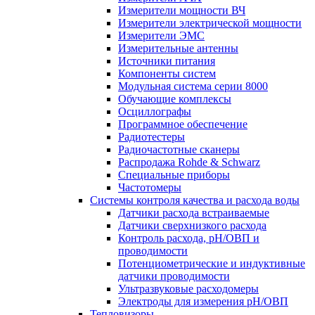
Измерители мощности ВЧ
Измерители электрической мощности
Измерители ЭМС
Измерительные антенны
Источники питания
Компоненты систем
Модульная система серии 8000
Обучающие комплексы
Осциллографы
Программное обеспечение
Радиотестеры
Радиочастотные сканеры
Распродажа Rohde & Schwarz
Специальные приборы
Частотомеры
Системы контроля качества и расхода воды
Датчики расхода встраиваемые
Датчики сверхнизкого расхода
Контроль расхода, pH/ОВП и
проводимости
Потенциометрические и индуктивные
датчики проводимости
Ультразвуковые расходомеры
Электроды для измерения рH/ОВП
Тепловизоры