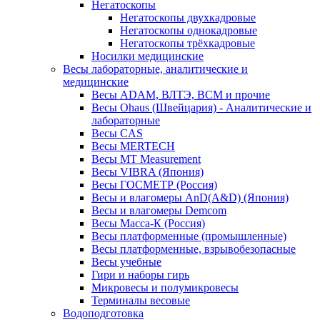
Негатоскопы
Негатоскопы двухкадровые
Негатоскопы однокадровые
Негатоскопы трёхкадровые
Носилки медицинские
Весы лабораторные, аналитические и
медицинские
Весы ADAM, ВЛТЭ, BCM и прочие
Весы Ohaus (Швейцария) - Аналитические и
лабораторные
Весы CAS
Весы MERTECH
Весы MT Measurement
Весы VIBRA (Япония)
Весы ГОСМЕТР (Россия)
Весы и влагомеры AnD(A&D) (Япония)
Весы и влагомеры Demcom
Весы Масса-К (Россия)
Весы платформенные (промышленные)
Весы платформенные, взрывобезопасные
Весы учебные
Гири и наборы гирь
Микровесы и полумикровесы
Терминалы весовые
Водоподготовка