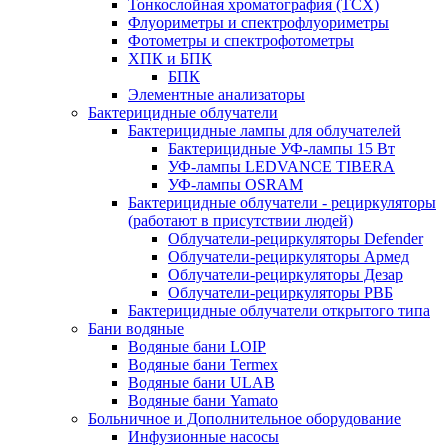
Тонкослойная хроматография (ТСХ)
Флуориметры и спектрофлуориметры
Фотометры и спектрофотометры
ХПК и БПК
БПК
Элементные анализаторы
Бактерицидные облучатели
Бактерицидные лампы для облучателей
Бактерицидные УФ-лампы 15 Вт
УФ-лампы LEDVANCE TIBERA
УФ-лампы OSRAM
Бактерицидные облучатели - рециркуляторы
(работают в присутствии людей)
Облучатели-рециркуляторы Defender
Облучатели-рециркуляторы Армед
Облучатели-рециркуляторы Дезар
Облучатели-рециркуляторы РВБ
Бактерицидные облучатели открытого типа
Бани водяные
Водяные бани LOIP
Водяные бани Termex
Водяные бани ULAB
Водяные бани Yamato
Больничное и Дополнительное оборудование
Инфузионные насосы