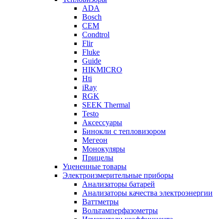
ADA
Bosch
CEM
Condtrol
Flir
Fluke
Guide
HIKMICRO
Hti
iRay
RGK
SEEK Thermal
Testo
Аксессуары
Бинокли с тепловизором
Мегеон
Монокуляры
Прицелы
Уцененные товары
Электроизмерительные приборы
Анализаторы батарей
Анализаторы качества электроэнергии
Ваттметры
Вольтамперфазометры