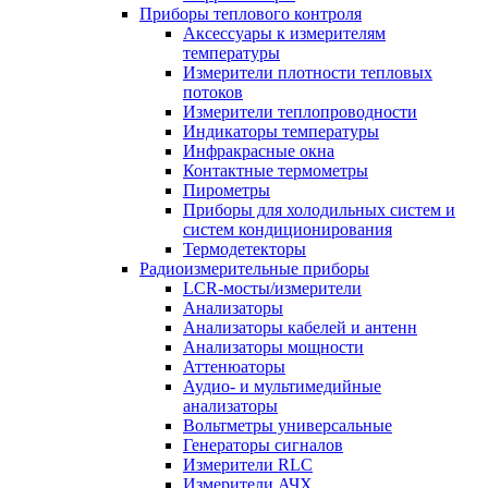
Приборы теплового контроля
Аксессуары к измерителям
температуры
Измерители плотности тепловых
потоков
Измерители теплопроводности
Индикаторы температуры
Инфракрасные окна
Контактные термометры
Пирометры
Приборы для холодильных систем и
систем кондиционирования
Термодетекторы
Радиоизмерительные приборы
LCR-мосты/измерители
Анализаторы
Анализаторы кабелей и антенн
Анализаторы мощности
Аттенюаторы
Аудио- и мультимедийные
анализаторы
Вольтметры универсальные
Генераторы сигналов
Измерители RLC
Измерители АЧХ