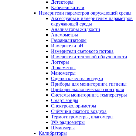
Детекторы
Кабелеискатели
Измерители параметров окружающей среды
Аксессуары к измерителям параметров
окружающей среды
Анализаторы жидкости
Анемометры
Газоанализаторы
Измерители pH
Измерители светового потока
Измерители тепловой облученности
Логгеры
Люксметры
Манометры
Оценка качества воздуха
Приборы для мониторинга гигиены
Приборы экологического контроля
Системы мониторинга температуры
Смарт-зонды
Спектроколориметры
Счётчики сжатого воздуха
Термогигрометры, влагомеры
УФ-радиометры
Шумомеры
Калибраторы