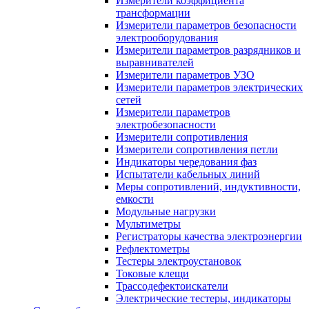
Измерители коэффициента
трансформации
Измерители параметров безопасности
электрооборудования
Измерители параметров разрядников и
выравнивателей
Измерители параметров УЗО
Измерители параметров электрических
сетей
Измерители параметров
электробезопасности
Измерители сопротивления
Измерители сопротивления петли
Индикаторы чередования фаз
Испытатели кабельных линий
Меры сопротивлений, индуктивности,
емкости
Модульные нагрузки
Мультиметры
Регистраторы качества электроэнергии
Рефлектометры
Тестеры электроустановок
Токовые клещи
Трассодефектоискатели
Электрические тестеры, индикаторы