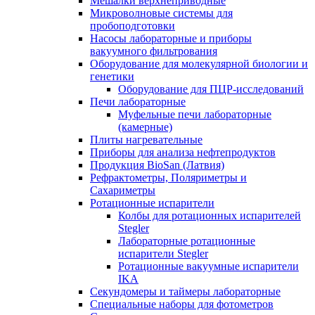
Мешалки верхнеприводные
Микроволновые системы для
пробоподготовки
Насосы лабораторные и приборы
вакуумного фильтрования
Оборудование для молекулярной биологии и
генетики
Оборудование для ПЦР-исследований
Печи лабораторные
Муфельные печи лабораторные
(камерные)
Плиты нагревательные
Приборы для анализа нефтепродуктов
Продукция BioSan (Латвия)
Рефрактометры, Поляриметры и
Сахариметры
Ротационные испарители
Колбы для ротационных испарителей
Stegler
Лабораторные ротационные
испарители Stegler
Ротационные вакуумные испарители
IKA
Секундомеры и таймеры лабораторные
Специальные наборы для фотометров