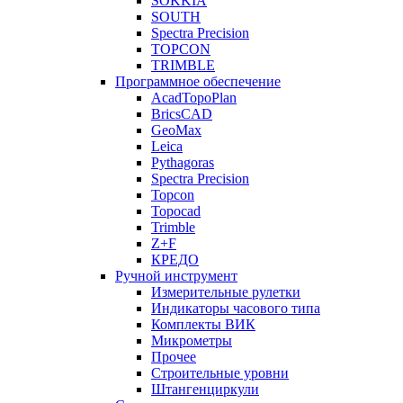
SOKKIA
SOUTH
Spectra Precision
TOPCON
TRIMBLE
Программное обеспечение
AcadTopoPlan
BricsCAD
GeoMax
Leica
Pythagoras
Spectra Precision
Topcon
Topocad
Trimble
Z+F
КРЕДО
Ручной инструмент
Измерительные рулетки
Индикаторы часового типа
Комплекты ВИК
Микрометры
Прочее
Строительные уровни
Штангенциркули