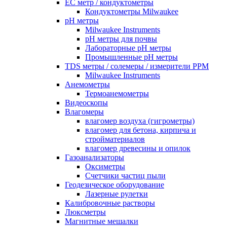
EC метр / кондуктометры
Кондуктометры Milwaukee
pH метры
Milwaukee Instruments
pH метры для почвы
Лабораторные pH метры
Промышленные pH метры
TDS метры / солемеры / измерители PPM
Milwaukee Instruments
Анемометры
Термоанемометры
Видеоскопы
Влагомеры
влагомер воздуха (гигрометры)
влагомер для бетона, кирпича и
стройматериалов
влагомер древесины и опилок
Газоанализаторы
Оксиметры
Счетчики частиц пыли
Геодезическое оборудование
Лазерные рулетки
Калибровочные растворы
Люксметры
Магнитные мешалки