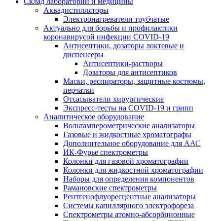
Склад лаборатории и медицины
Аквадистилляторы
Электронагреватели трубчатые
Актуально для борьбы и профилактики
коронавирусой инфекции COVID-19
Антисептики, дозаторы локтевые и
диспенсеры
Антисептики-растворы
Дозаторы для антисептиков
Маски, респираторы, защитные костюмы,
перчатки
Отсасыватели хирургические
Экспресс-тесты на COVID-19 и грипп
Аналитическое оборудование
Вольтамперометрические анализаторы
Газовые и жидкостные хроматографы
Дополнительное оборудование для ААС
ИК-Фурье спектрометры
Колонки для газовой хроматографии
Колонки для жидкостной хроматографии
Наборы для определения компонентов
Рамановские спектрометры
Рентгенофлуоресцентные анализаторы
Системы капиллярного электрофореза
Спектрометры атомно-абсорбционные