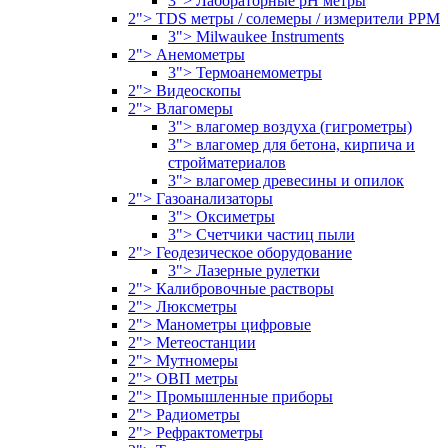
3"> Лабораторные pH метры
2"> TDS метры / солемеры / измерители PPM
3"> Milwaukee Instruments
2"> Анемометры
3"> Термоанемометры
2"> Видеоскопы
2"> Влагомеры
3"> влагомер воздуха (гигрометры)
3"> влагомер для бетона, кирпича и
стройматериалов
3"> влагомер древесины и опилок
2"> Газоанализаторы
3"> Оксиметры
3"> Счетчики частиц пыли
2"> Геодезическое оборудование
3"> Лазерные рулетки
2"> Калибровочные растворы
2"> Люксметры
2"> Манометры цифровые
2"> Метеостанции
2"> Мутномеры
2"> ОВП метры
2"> Промышленные приборы
2"> Радиометры
2"> Рефрактометры