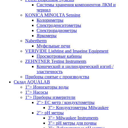
Системы хранения компонентов ЛКМ и
чернил
KONICA MINOLTA Sensing
Колориметры
Спектроденситометры
Спектрорадиометры
Яркомеры
Nabertherm
Муфельные печи
VERIVIDE Lighting and Imaging Equipment
Просмотровые кабины
ZEHNTNER Testing Instruments
Конический и цилиндрический изгиб /
эластичность
Приборы снятые с производства
Склад AQUALAB
1"> Ионизаторы воды
1"> Насосы
1"> Приборы измерители
2"> EC метр / кондуктометры
3"> Кондуктометры Milwaukee
2"> pH метры
3"> Milwaukee Instruments
3"> pH метры для почвы