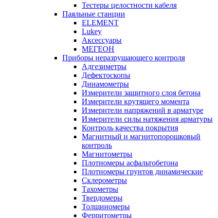
Тестеры целостности кабеля
Паяльные станции
ELEMENT
Lukey
Аксессуары
МЕГЕОН
Приборы неразрушающего контроля
Адгезиметры
Дефектоскопы
Динамометры
Измерители защитного слоя бетона
Измерители крутящего момента
Измерители напряжений в арматуре
Измерители силы натяжения арматуры
Контроль качества покрытия
Магнитный и магнитопорошковый
контроль
Магнитометры
Плотномеры асфальтобетона
Плотномеры грунтов динамические
Склерометры
Тахометры
Твердомеры
Толщиномеры
Ферритометры