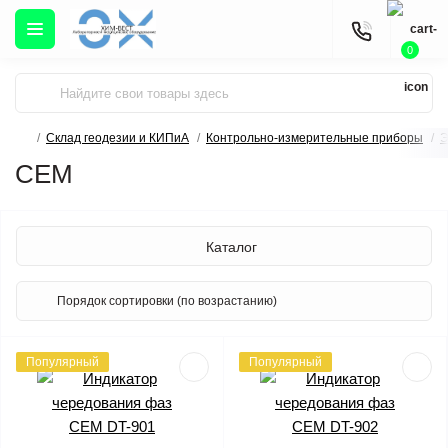
0
Склад геодезии и КИПиА
Контрольно-измерительные приборы
Э
CEM
Каталог
Популярный
Популярный