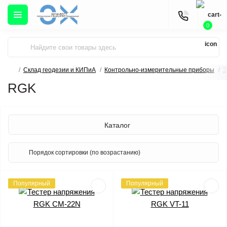
0
Склад геодезии и КИПиА
Контрольно-измерительные приборы
Э
RGK
Каталог
Популярный
Популярный