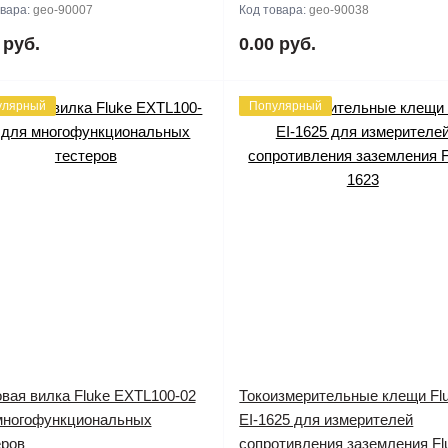
овара:
geo-90007
Код товара:
geo-90038
 руб.
0.00 руб.
улярный
Популярный
овая вилка Fluke EXTL100-02
Токоизмерительные клещи Fl
многофункциональных
EI-1625 для измерителей
еров
сопротивления заземления Fl