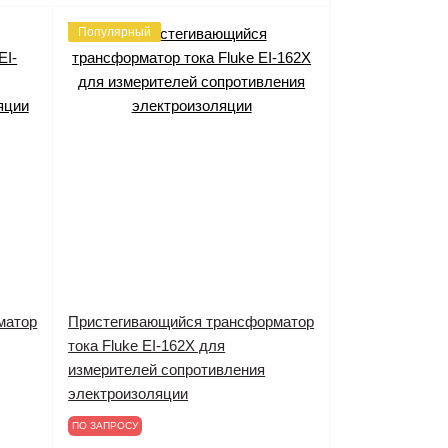
Популярный
матор
Пристегивающийся трансформатор
тока Fluke EI-162X для
измерителей сопротивления
электроизоляции
ПО ЗАПРОСУ