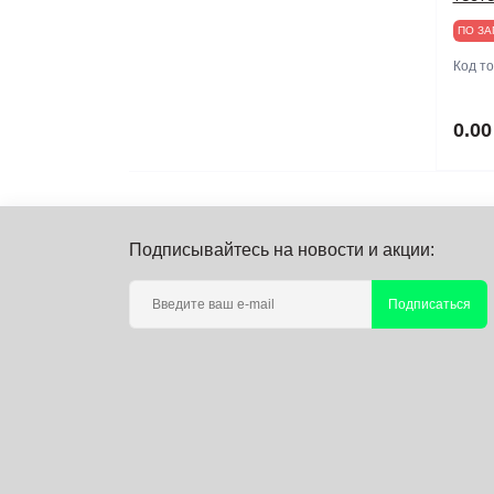
ПО ЗА
Модульные нагрузки
Специальные приборы
Код т
Мультиметры
Частотомеры
0.00
Регистраторы качества
электроэнергии
Рефлектометры
Подписывайтесь на новости и акции:
Тестеры электроустановок
Подписаться
Токовые клещи
Трассодефектоискатели
Электрические тестеры,
индикаторы