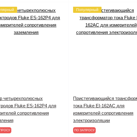
улярный
Популярный
р четырехполюсных
Пристегивающийся трансфор
тродов Fluke ES-162P4 для
тока Fluke EI-162AC для
рителей сопротивления
измерителей сопротивления
мления
электроизоляции
ПРОСУ
ПО ЗАПРОСУ