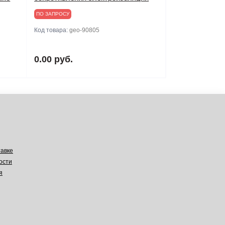
ПО ЗАПРОСУ
Код товара:
geo-90805
0.00 руб.
авке
ости
я