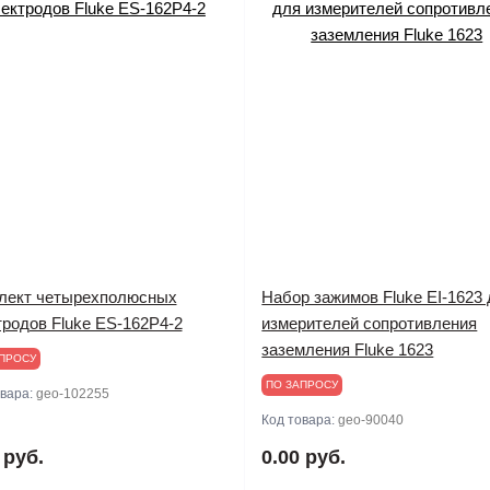
лект четырехполюсных
Набор зажимов Fluke EI-1623
тродов Fluke ES-162P4-2
измерителей сопротивления
заземления Fluke 1623
ПРОСУ
ПО ЗАПРОСУ
овара:
geo-102255
Код товара:
geo-90040
 руб.
0.00 руб.