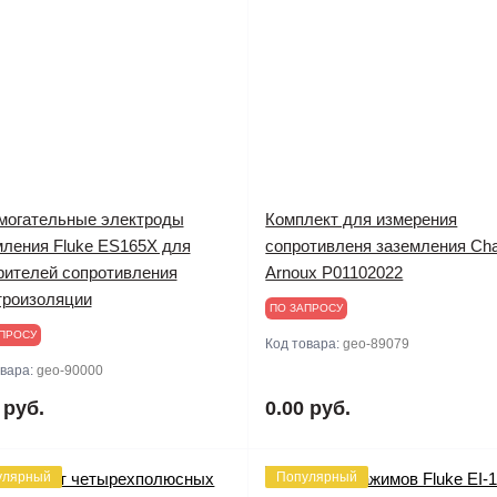
могательные электроды
Комплект для измерения
мления Fluke ES165X для
сопротивленя заземления Cha
рителей сопротивления
Arnoux P01102022
троизоляции
ПО ЗАПРОСУ
ПРОСУ
Код товара:
geo-89079
овара:
geo-90000
 руб.
0.00 руб.
улярный
Популярный