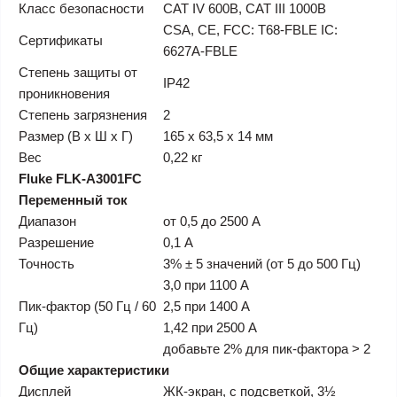
Класс безопасности
CAT IV 600В, CAT III 1000В
CSA, CE, FCC: T68-FBLE IC:
Сертификаты
6627A-FBLE
Степень защиты от
IP42
проникновения
Степень загрязнения
2
Размер (В x Ш x Г)
165 x 63,5 x 14 мм
Вес
0,22 кг
Fluke FLK-A3001FC
Переменный ток
Диапазон
от 0,5 до 2500 А
Разрешение
0,1 А
Точность
3% ± 5 значений (от 5 до 500 Гц)
3,0 при 1100 А
Пик-фактор (50 Гц / 60
2,5 при 1400 А
Гц)
1,42 при 2500 А
добавьте 2% для пик-фактора > 2
Общие характеристики
Дисплей
ЖК-экран, с подсветкой, 3½