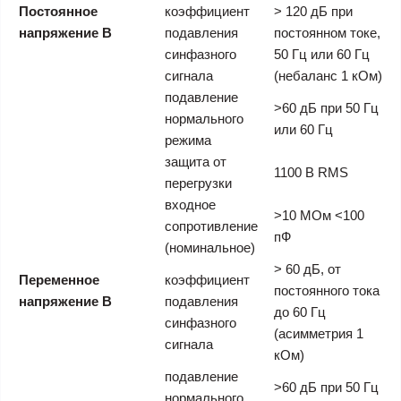
Постоянное
коэффициент
> 120 дБ при
напряжение В
подавления
постоянном токе,
синфазного
50 Гц или 60 Гц
сигнала
(небаланс 1 кОм)
подавление
>60 дБ при 50 Гц
нормального
или 60 Гц
режима
защита от
1100 В RMS
перегрузки
входное
>10 МОм <100
сопротивление
пФ
(номинальное)
> 60 дБ, от
Переменное
коэффициент
постоянного тока
напряжение В
подавления
до 60 Гц
синфазного
(асимметрия 1
сигнала
кОм)
подавление
>60 дБ при 50 Гц
нормального