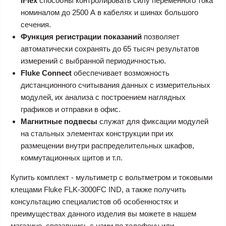
iFlex
способны контролировать силу переменного тока
номиналом до 2500 А в кабелях и шинах большого
сечения.
Функция регистрации показаний
позволяет
автоматически сохранять до 65 тысяч результатов
измерений с выбранной периодичностью.
Fluke Connect
обеспечивает возможность
дистанционного считывания данных с измерительных
модулей, их анализа с построением наглядных
графиков и отправки в офис.
Магнитные подвесы
служат для фиксации модулей
на стальных элементах конструкции при их
размещении внутри распределительных шкафов,
коммутационных щитов и т.п.
Купить комплект - мультиметр с вольтметром и токовыми
клещами Fluke FLK-3000FC IND, а также получить
консультацию специалистов об особенностях и
преимуществах данного изделия вы можете в нашем
магазине, связавшись с нами по телефону или