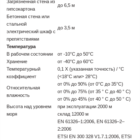
Загрязненная стена из
до 6,5 м
гипсокартона
Бетонная стена или
стальной
до 3,5 м
электрический шкаф с
препятствиями
Температура
В рабочем состоянии
от -10°C до 50°C
Хранение
от -40°C до 60°C
Температурный
0,1 X (указанная точность) / °C
коэффициент
(<18°C или> 28°C)
от 0% до 90% (от 0°C до 35°C)
Относительная
от 0% до 75% (от 35 ° C до 40 ° C)
влажность
от 0% до 45% (от 40 ° C до 50 ° C)
Высота над уровнем
при эксплуатации 2000 м
моря
cклад 12000 м
EN 61326–1:2006, EN 61326–2–
2:2006
ETSI EN 300 328 V1.7.1:2006, ETSI