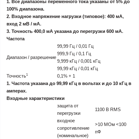
1. Все диапазоны переменного тока указаны от 5% до
100% диапазона.
2. Входное напряжение нагрузки (типовое): 400 мА,
вход 2 мВ / мА.
3. Точность 400,0 мА указана до перегрузки 600 мА.
Частота
99,99 Гц / 0,01 Гц
999,9 Гц / 0,1 Гц
Диапазон / разрешение
9,999 кГц / 0,001 кГц
99,99 кГц / 0,01 кГц
1
Точность
0,1% + 1
1. Частота указана до 99,99 кГц в вольтах и до 10 кГц в
амперах.
Входные характеристики
защита от
1100 В RMS
перегрузки
входное
>10 МОм <100
сопротивление
пФ
(номинальное)