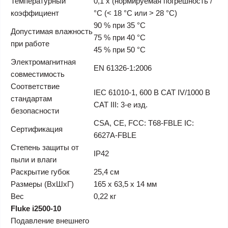
Температурный
0,1 х (нормируемая погрешность /
коэффициент
°C (< 18 °C или > 28 °C)
90 % при 35 °C
Допустимая влажность
75 % при 40 °C
при работе
45 % при 50 °C
Электромагнитная
EN 61326-1:2006
совместимость
Соответствие
IEC 61010-1, 600 В CAT IV/1000 В
стандартам
CAT III: 3-е изд.
безопасности
CSA, CE, FCC: T68-FBLE IC:
Сертификация
6627A-FBLE
Степень защиты от
IP42
пыли и влаги
Раскрытие губок
25,4 см
Размеры (ВхШхГ)
165 x 63,5 x 14 мм
Вес
0,22 кг
Fluke i2500-10
Подавление внешнего