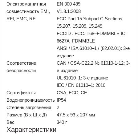
Электромагнитная
EN 300 489
совместимость EMI,
V1.8.1:2008
RFI, EMC, RF
FCC Part 15 Subpart C Sections
15.207, 15.209, 15.249
FCCID : FCC: T68–FDMMBLE IC:
6627A–FDMMBLE
ANSI / ISA 61010–1 / (82.02.01): 3-е
издание
Соответствие
CAN / CSA-C22.2 № 61010-1-12: 3-
безопасности
е издание
UL 61010–1: 3-е издание
IEC / EN 61010–1: 2010
Сертификаты
CSA, FCC, CE
Водонепроницаемость
IP54
Степень загрязнения
2
Размер (В x Ш x Д)
47.5 x 93 x 207 мм
Вес
340 г
Характеристики