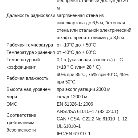
беспрепятственный доступ до 20
м
Дальность радиосвязи
загрязненная стена из
гипсокартона до 6,5 м, бетонная
стена или стальной электрический
шкаф с препятствиями до 3,5 м
Рабочая температура
от -10°C до + 50°C
Температура хранения
от -40°C до + 60°C
Температурный
0,1 x (указанная точность) / ° C
коэффициент
(<18 ° C или> 28 ° C)
90% при 35°C, 75% при 40°C, 45%
Рабочая влажность
при 50°C
Высота над уровнем
при эксплуатации 2000 м
моря
склад 12000 м
ЭМС
EN 61326-1: 2006
ANSI/ISA 61010–1 / (82.02.01)
Соответствие
CAN / CSA–C22.2 No 61010–1–12
требованиям
UL 61010–1
безопасности
IEC/EN 61010–1