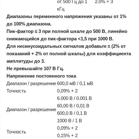
от 500 Гц до 1
2.0% + 3
кГц
Диапазоны переменного напряжения указаны от 1%
до 100% диапазона.
Пик-фактор ≤ 3 при полной шкале до 500 В, линейно
снижающийся до пик-фактора <1,5 при 1000 В.
Для несинусоидальных сигналов добавьте ± (2% от
показаний + 2% от полной шкалы) для коэффициента
амплитуды до 3.
Не превышайте 107 В Гц.
Напряжение постоянного тока
Диапазон / разрешение
600,0 мВ / 0,1 мВ
Точность
0,09% + 2
6.000 В / 0.001 В
60,00 В / 0,01 В
Диапазон / разрешение
600,0 В / 0,1 В
1000 В / 1 В
0,09% + 2
Точность
0,15% + 2