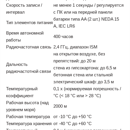
Скорость записи /
не менее 1 секунды / регулируется
интервал
с ПК или на передней панели
батареи типа AA (2 шт.) NEDA 15
Тип элементов питания
А, IEC LR6
Время автономной
400 часов
работы
Радиочастотная связь
2,4 ГГц, диапазон ISM
на открытом воздухе, без
препятствий: до 20 м
Дальность
стена из гипсокартона: до 6,5 м
радиочастотной связи
бетонная стена или стальной
электрический шкаф: до 3,5 м
Температурный
0,1 х (нормируемая погрешность /
коэффициент
°C (< 18 °C или > 28 °C)
Рабочая высота (над
2000 м
уровнем моря)
Рабочая температура
от -10 °C до +50 °C
Температура хранения
от -40 °C до +60 °C