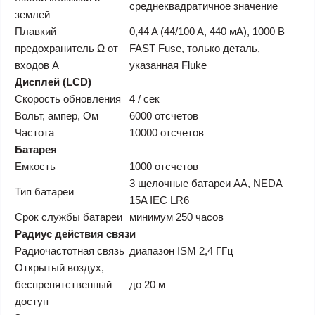
среднеквадратичное значение
землей
Плавкий
0,44 A (44/100 A, 440 мА), 1000 В
предохранитель Ω от
FAST Fuse, только деталь,
входов A
указанная Fluke
Дисплей (LCD)
Скорость обновления
4 / сек
Вольт, ампер, Ом
6000 отсчетов
Частота
10000 отсчетов
Батарея
Емкость
1000 отсчетов
3 щелочные батареи AA, NEDA
Тип батареи
15A IEC LR6
Срок службы батареи
минимум 250 часов
Радиус действия связи
Радиочастотная связь
диапазон ISM 2,4 ГГц
Открытый воздух,
беспрепятственный
до 20 м
доступ