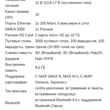
12 В (10,8-17 В постоянного тока)
питания
Канал приема
16
GPS
Порты Ethernet
1x 100 Мбит, 6 максимум в сети
NMEA 2000
1x Разъем
Разъем SD Card
2 карты micro SD до 32 ГБ
Путевые точки,
3000 путевых точек, 100 маршрутов, 100
маршруты, треки
треков (10 000 точек на трек)
Совместимость
4G (Broadband), 3G (Broadband), Halo24,
радаров
Halo 3’/4’/6′
Внутренняя
8,0 ГБ
память
Поддержка
C-MAP (MAX N, MAX N+), C-MAP
картографии
Genesis, Navionics
скоба крепления, встраивание в панель,
Тип монтажа
встраивание заподлицо
встроенный Bluetooth 4.0 с поддержкой
Bluetooth
Bluetooth Classic