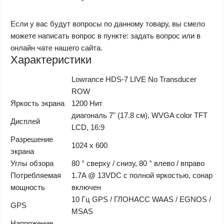
Если у вас будут вопросы по данному товару, вы смело
можете написать вопрос в пункте: задать вопрос или в
онлайн чате нашего сайта.
Характеристики
Lowrance HDS-7 LIVE No Transducer
ROW
Яркость экрана
1200 Нит
диагональ 7" (17.8 см), WVGA color TFT
Дисплей
LCD, 16:9
Разрешение
1024 x 600
экрана
Углы обзора
80 ° сверху / снизу, 80 ° влево / вправо
Потребляемая
1.7A @ 13VDC с полной яркостью, сонар
мощность
включен
10 Гц GPS / ГЛОНАСС WAAS / EGNOS /
GPS
MSAS
Напряжение