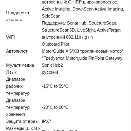
встроенный: CHIRP широкополосное,
Active Imaging, DownScan Active Imaging,
Поддержка
SideScan
эхолота
Поддержка: SonarHub, StructureScan,
StructureScan3D, LiveSight, ActiveTarget
WiFi
внутренний 802.11b / g / n
Outboard Pilot
Автопилот
MotorGuide Xi5/Xi3 троллинговый мотор*
*Требуется Motorguide PinPoint Gateway
Мультимедиа
SonicHub2
Язык
русский
Диапазон
рабочих
-15°C to 55°C
температур
Диапазон
температур
-20°C to 60°C
хранения
Защита от воды
IPX7
Размеры Ш х В х