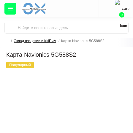
0
Склад геодезии и КИПиА
Карта Navionics 5G588S2
Карта Navionics 5G588S2
Популярный