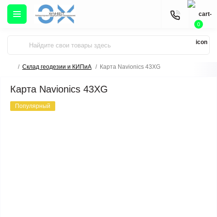
0
Склад геодезии и КИПиА
Карта Navionics 43XG
Карта Navionics 43XG
Популярный