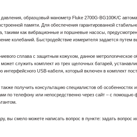
 давления, образцовый манометр Fluke 2700G-BG100K/C автома
 встроенной памяти. Для обеспечения гарантированной стабильн
а, такими как вибрационные и поршневые насосы, предусмотре
ение колебаний. Быстродействие измерителя задается путем в
ниевого сплава с защитным кожухом, данное метрологическое 
я может служить комплект из трех щелочных батарей, устанавли
 интерфейсного USB-кабеля, который включен в комплект пост
 также получить консультацию специалистов об особенностях 
ами по телефону или непосредственно через сайт – с помощью 
ьтантом.
ру, вы смело можете написать вопрос в пункте: задать вопрос и