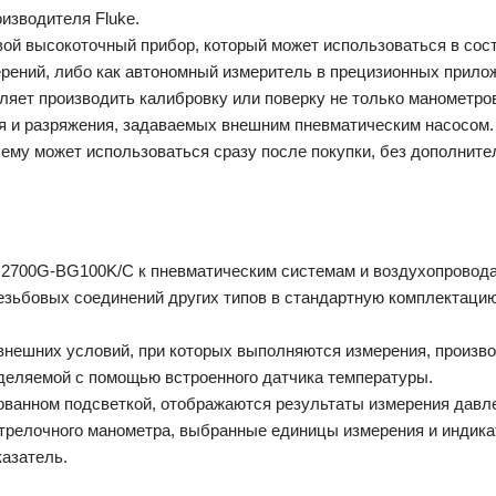
изводителя Fluke.
ой высокоточный прибор, который может использоваться в сост
ерений, либо как автономный измеритель в прецизионных прило
оляет производить калибровку или поверку не только манометро
я и разряжения, задаваемых внешним пневматическим насосом.
чему может использоваться сразу после покупки, без дополните
 2700G-BG100K/C к пневматическим системам и воздухопровода
езьбовых соединений других типов в стандартную комплектаци
 внешних условий, при которых выполняются измерения, произв
еделяемой с помощью встроенного датчика температуры.
ванном подсветкой, отображаются результаты измерения давле
трелочного манометра, выбранные единицы измерения и индика
азатель.