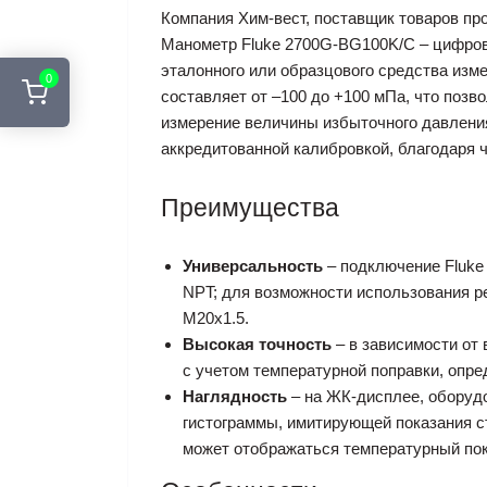
Компания Хим-вест, поставщик товаров про
Манометр Fluke 2700G-BG100K/C – цифров
эталонного или образцового средства изм
0
составляет от –100 до +100 мПа, что позв
измерение величины избыточного давлени
аккредитованной калибровкой, благодаря 
Преимущества
Универсальность
– подключение Fluke
NPT; для возможности использования р
M20x1.5.
Высокая точность
– в зависимости от
с учетом температурной поправки, опр
Наглядность
– на ЖК-дисплее, оборудо
гистограммы, имитирующей показания с
может отображаться температурный пок