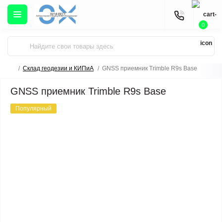
0
Склад геодезии и КИПиА
GNSS приемник Trimble R9s Base
GNSS приемник Trimble R9s Base
Популярный