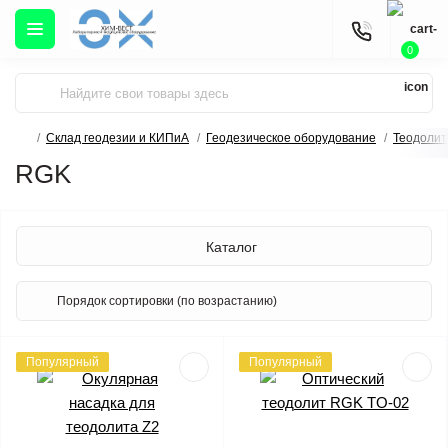
0
Склад геодезии и КИПиА
Геодезическое оборудование
Теодоли
RGK
Каталог
Популярный
Популярный