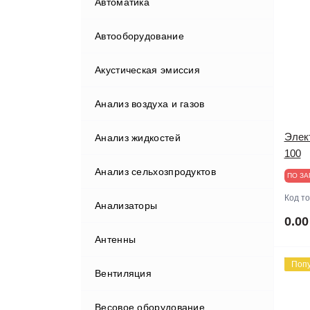
Автоматика
Автооборудование
Акустическая эмиссия
Бортовые компьютеры
Анализ воздуха и газов
Видеорегистраторы
Элек
Анализ жидкостей
Газоанализаторы
100
Анализ сельхозпродуктов
Гаражные краны
ПО ЗА
Код т
Анализаторы
Диагностические комплексы
Анализаторы мяса
0.00
Антенны
Диагностическое
оборудование
Поп
Вентиляция
Домкраты
Диагностические сканеры
Весовое оборудование