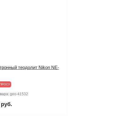
тронный теодолит Nikon NE-
ПРОСУ
овара:
geo-41532
 руб.