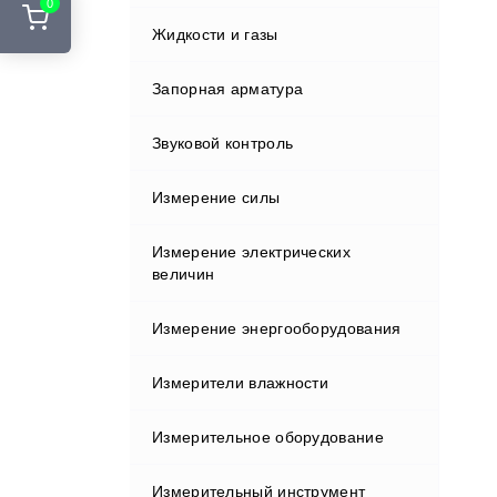
0
Стенды развал-схождения
Жидкости и газы
Курвиметры
Адаптеры и переходники
Шиномонтажные подъемники
Аккумуляторы и ЗУ
Запорная арматура
Лазерные сканеры
Шиномонтажные стенды
Вехи
Звуковой контроль
Лазерные указатели
Держатели
Измерение силы
Металлоискатели
Индукторы
Измерение электрических
Нивелиры
величин
Кабели
Оборудование зондирования
Измерение энергооборудования
грунтов
Клавиатуры и дисплеи
Измерители влажности
Полевые контроллеры
Крепления
Измерительное оборудование
Прессиометрическое
Влагомеры газа
оборудование
Отражатели
Измерительный инструмент
Влагомеры древесины