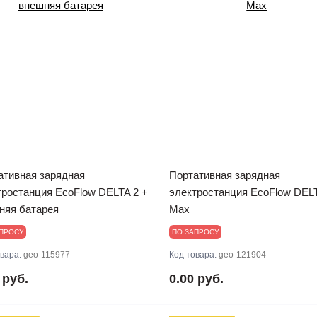
ативная зарядная
Портативная зарядная
тростанция EcoFlow DELTA 2 +
электростанция EcoFlow DEL
няя батарея
Max
ПРОСУ
ПО ЗАПРОСУ
овара:
geo-115977
Код товара:
geo-121904
 руб.
0.00 руб.