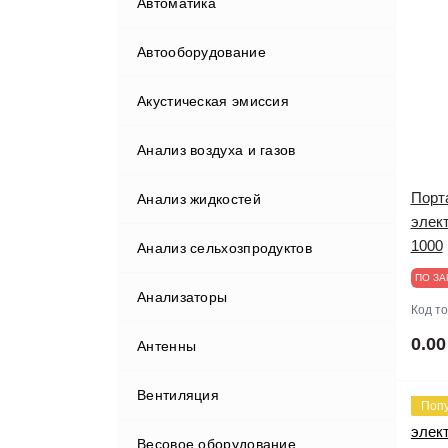
Автоматика
Автооборудование
Акустическая эмиссия
Бортовые компьютеры
Анализ воздуха и газов
Видеорегистраторы
Порт
Анализ жидкостей
Газоанализаторы
элек
1000
Анализ сельхозпродуктов
Гаражные краны
ПО ЗА
Анализаторы
Диагностические комплексы
Анализаторы мяса
Код т
0.00
Антенны
Диагностическое
оборудование
Вентиляция
Поп
Домкраты
Диагностические сканеры
Весовое оборудование