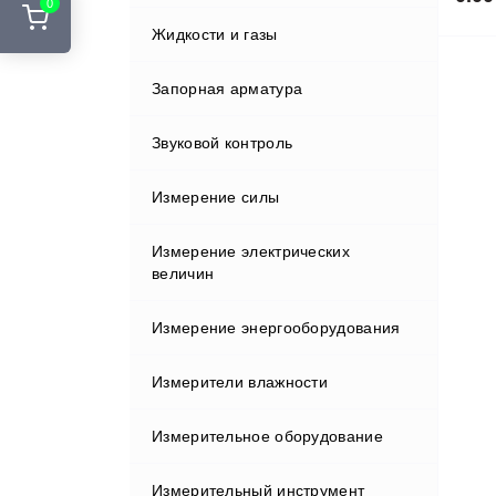
0
Стенды развал-схождения
Жидкости и газы
Курвиметры
Адаптеры и переходники
Шиномонтажные подъемники
Аккумуляторы и ЗУ
Запорная арматура
Лазерные сканеры
Шиномонтажные стенды
Вехи
Звуковой контроль
Лазерные указатели
Держатели
Измерение силы
Металлоискатели
Индукторы
Измерение электрических
Нивелиры
величин
Кабели
Оборудование зондирования
Измерение энергооборудования
грунтов
Клавиатуры и дисплеи
Измерители влажности
Полевые контроллеры
Крепления
Измерительное оборудование
Прессиометрическое
Влагомеры газа
оборудование
Отражатели
Измерительный инструмент
Влагомеры древесины