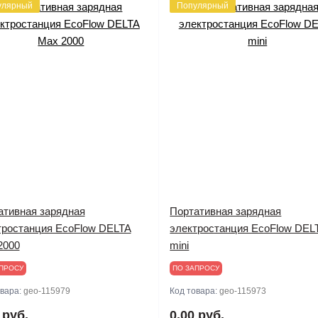
улярный
Популярный
ативная зарядная
Портативная зарядная
тростанция EcoFlow DELTA
электростанция EcoFlow DEL
2000
mini
ПРОСУ
ПО ЗАПРОСУ
овара:
geo-115979
Код товара:
geo-115973
 руб.
0.00 руб.