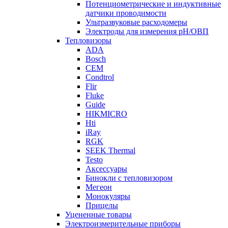
Потенциометрические и индуктивные
датчики проводимости
Ультразвуковые расходомеры
Электроды для измерения рH/ОВП
Тепловизоры
ADA
Bosch
CEM
Condtrol
Flir
Fluke
Guide
HIKMICRO
Hti
iRay
RGK
SEEK Thermal
Testo
Аксессуары
Бинокли с тепловизором
Мегеон
Монокуляры
Прицелы
Уцененные товары
Электроизмерительные приборы