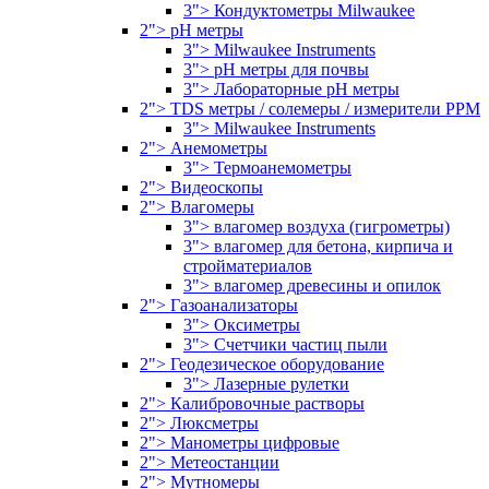
3"> Кондуктометры Milwaukee
2"> pH метры
3"> Milwaukee Instruments
3"> pH метры для почвы
3"> Лабораторные pH метры
2"> TDS метры / солемеры / измерители PPM
3"> Milwaukee Instruments
2"> Анемометры
3"> Термоанемометры
2"> Видеоскопы
2"> Влагомеры
3"> влагомер воздуха (гигрометры)
3"> влагомер для бетона, кирпича и
стройматериалов
3"> влагомер древесины и опилок
2"> Газоанализаторы
3"> Оксиметры
3"> Счетчики частиц пыли
2"> Геодезическое оборудование
3"> Лазерные рулетки
2"> Калибровочные растворы
2"> Люксметры
2"> Манометры цифровые
2"> Метеостанции
2"> Мутномеры