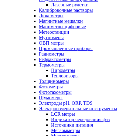
Лазерные рулетки
Калибровочные растворы
Люксметры
Магнитные мешалки
Манометры цифровые
Метеостанции
Мутномеры
ОВП метры
Промышленные приборы
Радиометры
Рефрактометры
Термометры
Пирометры
Тепловизоры
Толщиномеры
Фотометры
Фототахометры
Шумомеры
Электроды pH, ORP, TDS
Электроизмерительные инструменты
LCR метры
Индикатор чередования фаз
Источники питания
Мегаомметры
Мультиметры