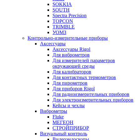
SOKKIA
SOUTH
Spectra Precision
TOPCON
TRIMBLE
УОМЗ
Контрольно-измерительные приборы
Аксессуары
Аксессуары Rigol
Для виброметров
Для измерителей параметров
окружающей среды
Для калибраторов
Для контактных термометров
Для пирометров
Для приборов Rigol
Для радиоизмерительных приборов
Для электроизмерительных приборов
Кейсы и чехлы
Виброметры
Fluke
МЕГЕОН
СТРОЙПРИБОР
Визуальный контроль
Видеоэндоскопы