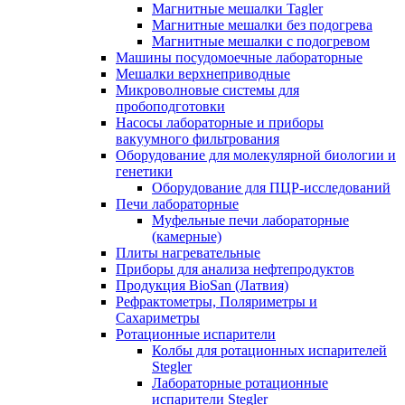
Магнитные мешалки Tagler
Магнитные мешалки без подогрева
Магнитные мешалки с подогревом
Машины посудомоечные лабораторные
Мешалки верхнеприводные
Микроволновые системы для
пробоподготовки
Насосы лабораторные и приборы
вакуумного фильтрования
Оборудование для молекулярной биологии и
генетики
Оборудование для ПЦР-исследований
Печи лабораторные
Муфельные печи лабораторные
(камерные)
Плиты нагревательные
Приборы для анализа нефтепродуктов
Продукция BioSan (Латвия)
Рефрактометры, Поляриметры и
Сахариметры
Ротационные испарители
Колбы для ротационных испарителей
Stegler
Лабораторные ротационные
испарители Stegler