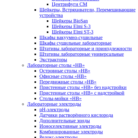
Центрифуги СМ
Шейкеры, Встряхиватели, Перемешивающие
устройства
Шейкеры BioSan
Шейкеры Elmi S-3
Шейкеры Elmi ST-3
Шкафы вакуумно-сушильные
Шкафы сушильные лабораторные
Штативы лабораторные и принпдлежности
Штативы лабораторные универсальные
Экстракторы
Лабораторные столы «НВ»
Островные столы «НВ»
Офисные столы «НВ»
Передвижные столы «НВ»
Пристенные столы «НВ» без надстройки
Пристенные столы «НВ» с надстройкой
Столы-мойки «НВ»
Лабораторные электроды
pH-электроды
Датчики растворённого кислорода
Дополнительные зонды
Ионоселективные электроды
Комбинированные электроды
Редокс-электроды