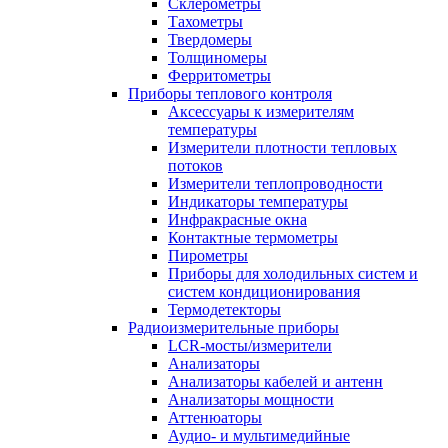
Склерометры
Тахометры
Твердомеры
Толщиномеры
Ферритометры
Приборы теплового контроля
Аксессуары к измерителям
температуры
Измерители плотности тепловых
потоков
Измерители теплопроводности
Индикаторы температуры
Инфракрасные окна
Контактные термометры
Пирометры
Приборы для холодильных систем и
систем кондиционирования
Термодетекторы
Радиоизмерительные приборы
LCR-мосты/измерители
Анализаторы
Анализаторы кабелей и антенн
Анализаторы мощности
Аттенюаторы
Аудио- и мультимедийные