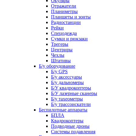
Окуляры
Отражатели
Планиметры
Планшеты и зонты
Радиостанции
Рейки
Спецодежда
Сумки и рюкзаки
Трегеры
Центриры
Чехлы
Штативы
Б/у оборудование
Б/у GPS
Б/у аксессуары
Б/у дальномеры
Б/У квадрокоптеры
Б/У лазерные сканеры
Б/у тахеометры
Б/у трассоискатели
Беспилотные аппараты
БПЛА
Квадрокоптеры
Подводные дроны
Системы подавления