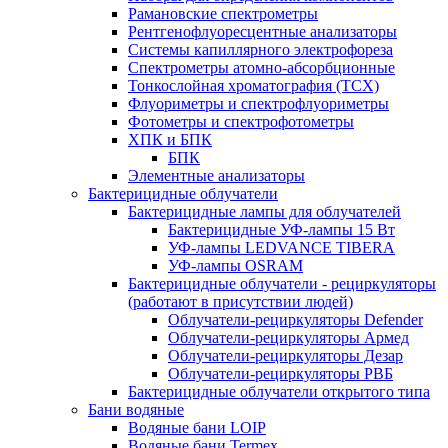
Рамановские спектрометры
Рентгенофлуоресцентные анализаторы
Системы капиллярного электрофореза
Спектрометры атомно-абсорбционные
Тонкослойная хроматография (ТСХ)
Флуориметры и спектрофлуориметры
Фотометры и спектрофотометры
ХПК и БПК
БПК
Элементные анализаторы
Бактерицидные облучатели
Бактерицидные лампы для облучателей
Бактерицидные УФ-лампы 15 Вт
УФ-лампы LEDVANCE TIBERA
УФ-лампы OSRAM
Бактерицидные облучатели - рециркуляторы
(работают в присутствии людей)
Облучатели-рециркуляторы Defender
Облучатели-рециркуляторы Армед
Облучатели-рециркуляторы Дезар
Облучатели-рециркуляторы РВБ
Бактерицидные облучатели открытого типа
Бани водяные
Водяные бани LOIP
Водяные бани Termex