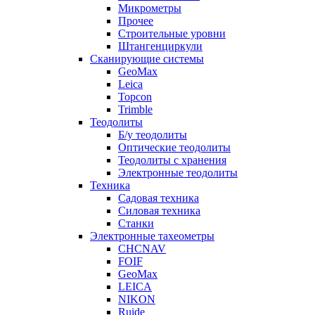
Микрометры
Прочее
Строительные уровни
Штангенциркули
Сканирующие системы
GeoMax
Leica
Topcon
Trimble
Теодолиты
Б/у теодолиты
Оптические теодолиты
Теодолиты с хранения
Электронные теодолиты
Техника
Садовая техника
Силовая техника
Станки
Электронные тахеометры
CHCNAV
FOIF
GeoMax
LEICA
NIKON
Ruide