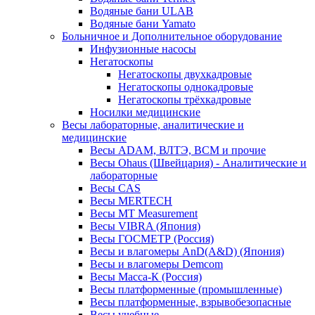
Водяные бани ULAB
Водяные бани Yamato
Больничное и Дополнительное оборудование
Инфузионные насосы
Негатоскопы
Негатоскопы двухкадровые
Негатоскопы однокадровые
Негатоскопы трёхкадровые
Носилки медицинские
Весы лабораторные, аналитические и
медицинские
Весы ADAM, ВЛТЭ, BCM и прочие
Весы Ohaus (Швейцария) - Аналитические и
лабораторные
Весы CAS
Весы MERTECH
Весы MT Measurement
Весы VIBRA (Япония)
Весы ГОСМЕТР (Россия)
Весы и влагомеры AnD(A&D) (Япония)
Весы и влагомеры Demcom
Весы Масса-К (Россия)
Весы платформенные (промышленные)
Весы платформенные, взрывобезопасные
Весы учебные