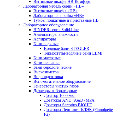
Вытяжные шкафы НВ-Комфорт
Лабораторная мебель серии «НВ»
Вытяжные шкафы «НВ»
Лабораторные шкафы «НВ»
Тумбы подкатные и приставные НВ
Лабораторное оборудование
BINDER серия Solid.Line
Анализаторы влажности
Аспираторы
Бани водяные
Водяные бани STEGLER
Термостаты-водяные бани ELMI
Бани масляные
Бани песчаные
Бани серологические
Вискозиметры
Водоподготовка
Вспомогательное оборудование
Генераторы чистых газов
Дозаторы лабораторные
Дозатор 1000 мкл
Дозаторы AND (A&D) MPA
Дозаторы Sartorius BIOHIT
Дозаторы Ленпипет БЛЭК (Finnpipette
F2)