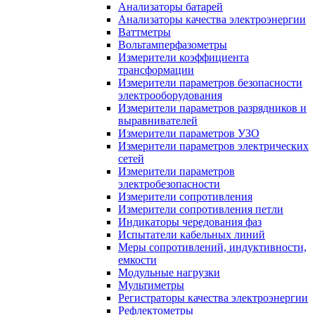
Анализаторы батарей
Анализаторы качества электроэнергии
Ваттметры
Вольтамперфазометры
Измерители коэффициента
трансформации
Измерители параметров безопасности
электрооборудования
Измерители параметров разрядников и
выравнивателей
Измерители параметров УЗО
Измерители параметров электрических
сетей
Измерители параметров
электробезопасности
Измерители сопротивления
Измерители сопротивления петли
Индикаторы чередования фаз
Испытатели кабельных линий
Меры сопротивлений, индуктивности,
емкости
Модульные нагрузки
Мультиметры
Регистраторы качества электроэнергии
Рефлектометры