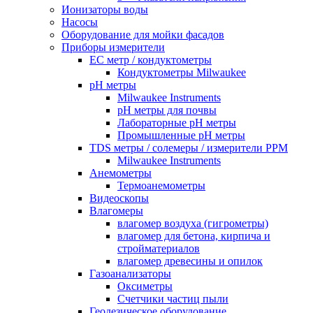
Ионизаторы воды
Насосы
Оборудование для мойки фасадов
Приборы измерители
EC метр / кондуктометры
Кондуктометры Milwaukee
pH метры
Milwaukee Instruments
pH метры для почвы
Лабораторные pH метры
Промышленные pH метры
TDS метры / солемеры / измерители PPM
Milwaukee Instruments
Анемометры
Термоанемометры
Видеоскопы
Влагомеры
влагомер воздуха (гигрометры)
влагомер для бетона, кирпича и
стройматериалов
влагомер древесины и опилок
Газоанализаторы
Оксиметры
Счетчики частиц пыли
Геодезическое оборудование