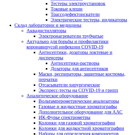
Тестеры электроустановок
Токовые клещи
Трассодефектоискатели
Электрические тестеры, индикаторы
Склад лаборатории и медицины
Аквадистилляторы
Электронагреватели трубчатые
Актуально для борьбы и профилактики
коронавирусой инфекции COVID-19
Антисептики, дозаторы локтевые и
диспенсеры
Антисептики-растворы
Дозаторы для антисептиков
Маски, респираторы, защитные костюмы,
перчатки
Отсасыватели хирургические
Экспресс-тесты на COVID-19 и грипп
Аналитическое оборудование
Вольтамперометрические анализаторы
Газовые и жидкостные хроматографы
Дополнительное оборудование для ААС
ИК-Фурье спектрометры
Колонки для газовой хроматографии
Колонки для жидкостной хроматографии
Наборы для определения компонентов