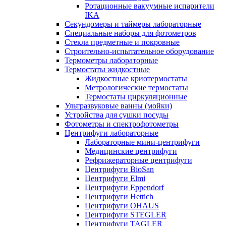
Ротационные вакуумные испарители
IKA
Секундомеры и таймеры лабораторные
Специальные наборы для фотометров
Стекла предметные и покровные
Строительно-испытательное оборудование
Термометры лабораторные
Термостаты жидкостные
Жидкостные криотермостаты
Метрологические термостаты
Термостаты циркуляционные
Ультразвуковые ванны (мойки)
Устройства для сушки посуды
Фотометры и спектрофотометры
Центрифуги лабораторные
Лабораторные мини-центрифуги
Медицинские центрифуги
Рефрижераторные центрифуги
Центрифуги BioSan
Центрифуги Elmi
Центрифуги Eppendorf
Центрифуги Hettich
Центрифуги OHAUS
Центрифуги STEGLER
Центрифуги TAGLER