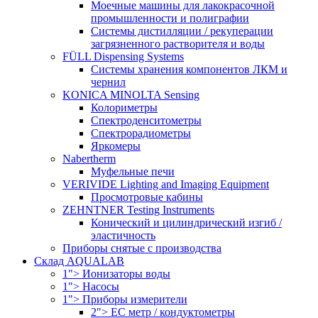
Моечные машины для лакокрасочной
промышленности и полиграфии
Системы дистилляции / рекуперации
загрязненного растворителя и воды
FÜLL Dispensing Systems
Системы хранения компонентов ЛКМ и
чернил
KONICA MINOLTA Sensing
Колориметры
Спектроденситометры
Спектрорадиометры
Яркомеры
Nabertherm
Муфельные печи
VERIVIDE Lighting and Imaging Equipment
Просмотровые кабины
ZEHNTNER Testing Instruments
Конический и цилиндрический изгиб /
эластичность
Приборы снятые с производства
Склад AQUALAB
1"> Ионизаторы воды
1"> Насосы
1"> Приборы измерители
2"> EC метр / кондуктометры