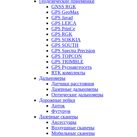
Геодезические приемники
GNSS RGK
GPS GeoMax
GPS Javad
GPS LEICA
GPS PrinCe
GPS RGK
GPS SOKKIA
GPS SOUTH
GPS Spectra Precision
GPS TOPCON
GPS TRIMBLE
GPS Руснавгеосеть
RTK комплекты
Дальномеры
Датчики расстояния
Лазерные дальномеры
Оптические дальномеры
Дорожные рейки
Анток
Футурум
Лазерные сканеры
Аксессуары
Воздушные сканеры
Мобильные сканеры