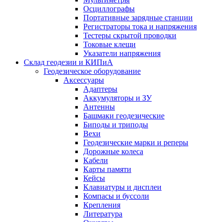
Осциллографы
Портативные зарядные станции
Регистраторы тока и напряжения
Тестеры скрытой проводки
Токовые клещи
Указатели напряжения
Склад геодезии и КИПиА
Геодезическое оборудование
Аксессуары
Адаптеры
Аккумуляторы и ЗУ
Антенны
Башмаки геодезические
Биподы и триподы
Вехи
Геодезические марки и реперы
Дорожные колеса
Кабели
Карты памяти
Кейсы
Клавиатуры и дисплеи
Компасы и буссоли
Крепления
Литература