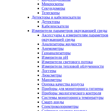
Микроскопы
Секундомеры
Телескопы
Детекторы и кабелеискатели
Детекторы
Кабелеискатели
Измерители параметров окружающей среды
Аксессуары к измерителям параметров
окружающей среды
Анализаторы жидкости
Анемометры
Газоанализаторы
Измерители pH
Измерители светового потока
Измерители тепловой облученности
Логгеры
Люксметры
Манометры
Оценка качества воздуха
Приборы для мониторинга гигиены
Приборы экологического контроля
Системы мониторинга температуры
Смарт-зонды
Спектроколориметры
Счётчики сжатого воздуха