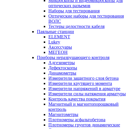
Микроскопы и видеомикроскопы для
оптических разъемов
Наборы для тестирования
Оптические наборы для тестирования
ВОЛС
Тестеры целостности кабеля
Паяльные станции
ELEMENT
Lukey
Аксессуары
МЕГЕОН
Приборы неразрушающего контроля
Адгезиметры
Дефектоскопы
Динамометры
Измерители защитного слоя бетона
Измерители крутящего момента
Измерители напряжений в арматуре
Измерители силы натяжения арматуры
Контроль качества покрытия
Магнитный и магнитопорошковый
контроль
Магнитометры
Плотномеры асфальтобетона
Плотномеры грунтов динамические