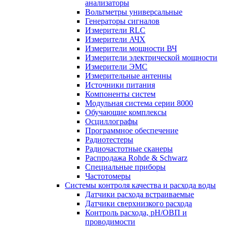
анализаторы
Вольтметры универсальные
Генераторы сигналов
Измерители RLC
Измерители АЧХ
Измерители мощности ВЧ
Измерители электрической мощности
Измерители ЭМС
Измерительные антенны
Источники питания
Компоненты систем
Модульная система серии 8000
Обучающие комплексы
Осциллографы
Программное обеспечение
Радиотестеры
Радиочастотные сканеры
Распродажа Rohde & Schwarz
Специальные приборы
Частотомеры
Системы контроля качества и расхода воды
Датчики расхода встраиваемые
Датчики сверхнизкого расхода
Контроль расхода, pH/ОВП и
проводимости