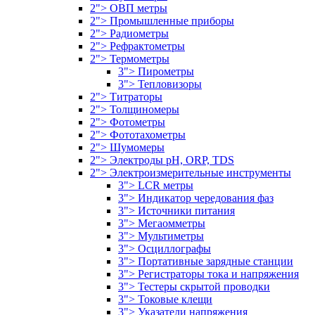
2"> ОВП метры
2"> Промышленные приборы
2"> Радиометры
2"> Рефрактометры
2"> Термометры
3"> Пирометры
3"> Тепловизоры
2"> Титраторы
2"> Толщиномеры
2"> Фотометры
2"> Фототахометры
2"> Шумомеры
2"> Электроды pH, ORP, TDS
2"> Электроизмерительные инструменты
3"> LCR метры
3"> Индикатор чередования фаз
3"> Источники питания
3"> Мегаомметры
3"> Мультиметры
3"> Осциллографы
3"> Портативные зарядные станции
3"> Регистраторы тока и напряжения
3"> Тестеры скрытой проводки
3"> Токовые клещи
3"> Указатели напряжения