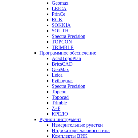
Geomax
LEICA
PrinCe
RGK
SOKKIA
SOUTH
Spectra Precision
TOPCON
TRIMBLE
Программное обеспечение
AcadTopoPlan
BricsCAD
GeoMax
Leica
Pythagoras
Spectra Precision
Topcon
Topocad
Trimble
Z+F
КРЕДО
Ручной инструмент
Измерительные рулетки
Индикаторы часового типа
Комплекты ВИК