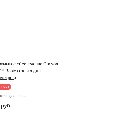
раммное обеспечение Carlson
E Basic (только для
ометров)
ПРОСУ
овара:
geo-93382
 руб.