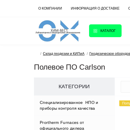
О КОМПАНИИ
ИНФОРМАЦИЯ О ДОСТАВКЕ
КАТАЛОГ
Склад геодезии и КИПиА
Геодезическое оборудо
Полевое ПО Carlson
КАТЕГОРИИ
Cпециализированное НПО и
Поп
приборы контроля качества
Prortherm Furnaces от
D.W.RENZMANN Washing &
официального дилера
Distillation