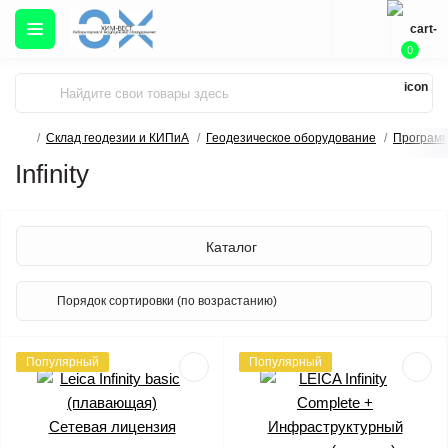
0
Склад геодезии и КИПиА
Геодезическое оборудование
Программ
Infinity
Каталог
Популярный
Популярный