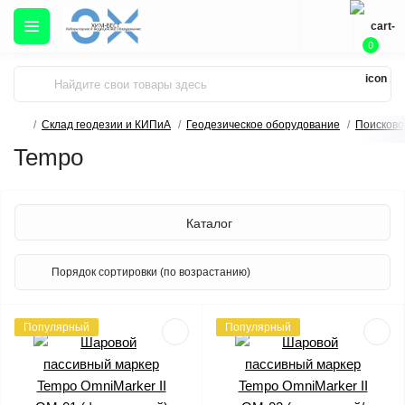
0
Склад геодезии и КИПиА
Геодезическое оборудование
Поисково
Tempo
Каталог
Популярный
Популярный