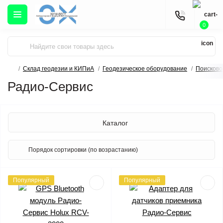
0
Склад геодезии и КИПиА
Геодезическое оборудование
Поисково
Радио-Сервис
Каталог
Популярный
Популярный