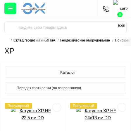
0
Склад геодезии и КИПиА
Геодезическое оборудование
Поисково
XP
Каталог
Популярный
Популярный