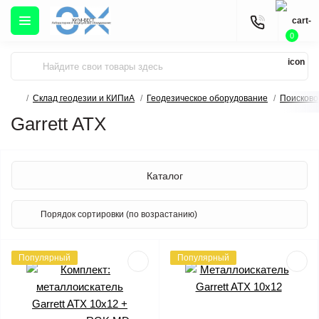
0
Склад геодезии и КИПиА
Геодезическое оборудование
Поисково
Garrett ATX
Каталог
Популярный
Популярный