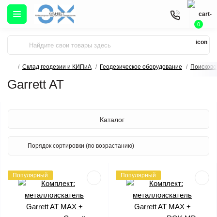
0
Склад геодезии и КИПиА
Геодезическое оборудование
Поисково
Garrett AT
Каталог
Популярный
Популярный