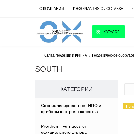
О КОМПАНИИ
ИНФОРМАЦИЯ О ДОСТАВКЕ
КАТАЛОГ
Склад геодезии и КИПиА
Геодезическое оборудо
SOUTH
КАТЕГОРИИ
Cпециализированное НПО и
Поп
приборы контроля качества
Prortherm Furnaces от
D.W.RENZMANN Washing &
официального дилера
Distillation