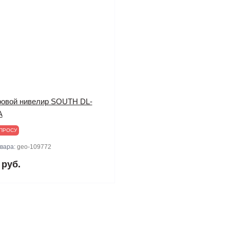
овой нивелир SOUTH DL-
A
ПРОСУ
овара:
geo-109772
 руб.