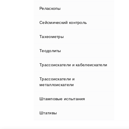
Пульты управления
Реласкопы
Разное
Сейсмический контроль
Рейки
Тахеометры
Сейсмостанции
Штативы
Теодолиты
Трассоискатели и кабелеискатели
Трассоискатели и
металлоискатели
Штамповые испытания
Аксессуары к металлоискателям
Штативы
Металлоискатели
Трассоискатели