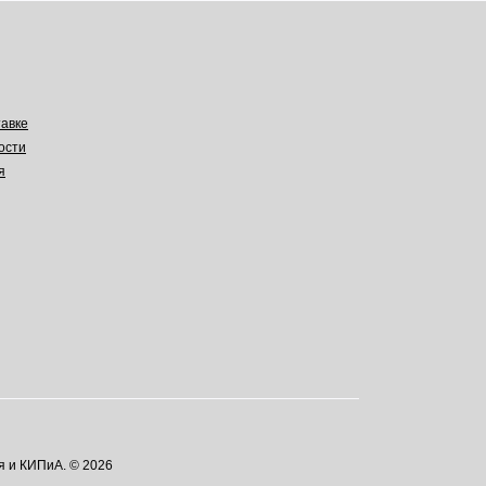
авке
ости
я
я и КИПиА. © 2026