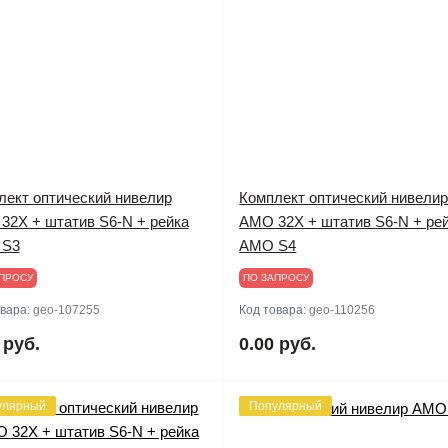
лект оптический нивелир
Комплект оптический нивели
32X + штатив S6-N + рейка
AMO 32X + штатив S6-N + ре
 S3
AMO S4
ПРОСУ
ПО ЗАПРОСУ
овара:
geo-107255
Код товара:
geo-110256
 руб.
0.00 руб.
улярный
Популярный