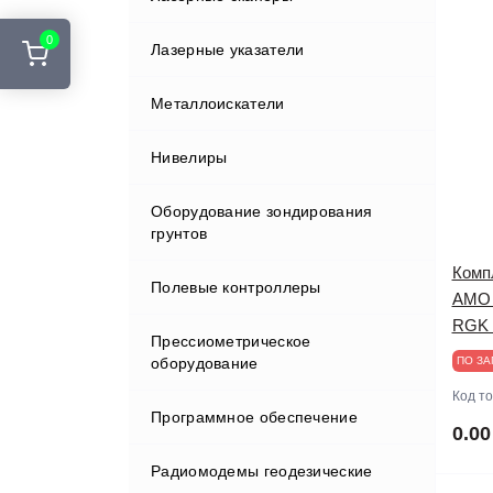
0
Лазерные указатели
Вехи
Металлоискатели
Держатели
Нивелиры
Индукторы
Оборудование зондирования
Кабели
грунтов
Клавиатуры и дисплеи
Комп
Полевые контроллеры
AMO 
Крепления
RGK 
Прессиометрическое
оборудование
ПО ЗА
Отражатели
Код т
Программное обеспечение
Принадлежности для хранения и
0.00
переноски
Радиомодемы геодезические