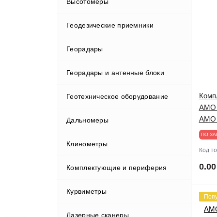
Высотомеры
Геодезические приемники
Георадары
Георадары и антенные блоки
Комп
Геотехническое оборудование
AMO 
AMO
Дальномеры
ПО ЗА
Клинометры
Код т
0.00
Комплектующие и периферия
Курвиметры
Адаптеры и переходники
Поп
Лазерные сканеры
Аккумуляторы и ЗУ