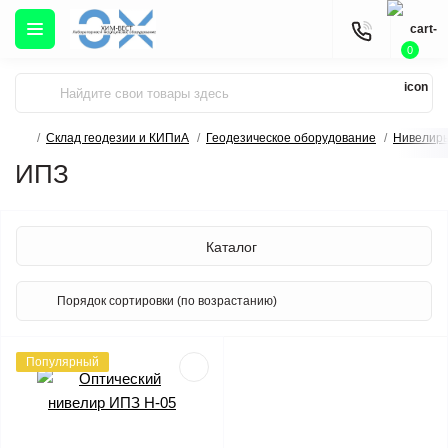
0
Склад геодезии и КИПиА
Геодезическое оборудование
Нивелир
ИПЗ
Каталог
Популярный